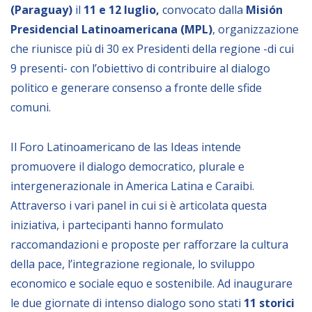
(Paraguay)
il
11 e 12 luglio,
convocato dalla
Misión
Empowerment socio- economico
Presidencial Latinoamericana (MPL)
, organizzazione
Giustizia e Sicurezza
che riunisce più di 30 ex Presidenti della regione -di cui
EUROsociAL
9 presenti- con l’obiettivo di contribuire al dialogo
EL PAcCTO
politico e generare consenso a fronte delle sfide
comuni.
EUROFRONT
COPOLAD III
Il Foro Latinoamericano de las Ideas intende
AL-INVEST Verde
promuovere il dialogo democratico, plurale e
intergenerazionale in America Latina e Caraibi.
MEDIA
Attraverso i vari panel in cui si è articolata questa
iniziativa, i partecipanti hanno formulato
raccomandazioni e proposte per rafforzare la cultura
Foto
della pace, l’integrazione regionale, lo sviluppo
Video
economico e sociale equo e sostenibile. Ad inaugurare
Audio
le due giornate di intenso dialogo sono stati
11 storici