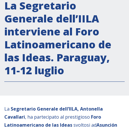
Attività istituzionali
La Segretario
Segreteria Culturale
Generale dell’IILA
Segreteria Socio-economica
interviene al Foro
Segreteria Tecnico scientifica
Latinoamericano de
Forum PMI
Conferenze Italia-America Latina e Caraibi
las Ideas. Paraguay,
Rete per la promozione dell’uguaglianza di
11-12 luglio
genere
Borse di Studio
Partnership
COOPERAZIONE
La
Segretario Generale dell’IILA, Antonella
Cavallari
, ha partecipato al prestigioso
Foro
Patrimonio culturale
Latinoamericano de las Ideas
svoltosi ad
Asunción