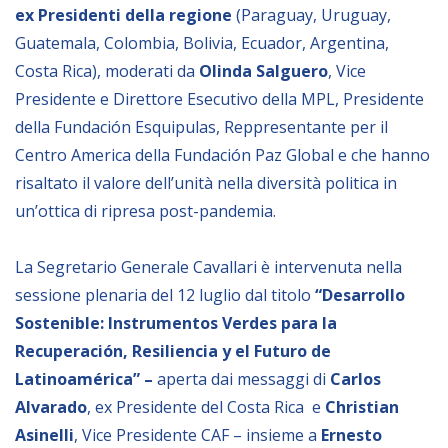
ex Presidenti della regione
(Paraguay, Uruguay,
BIBLIOTECA
Guatemala, Colombia, Bolivia, Ecuador, Argentina,
Costa Rica), moderati da
Olinda Salguero
, Vice
Presidente e Direttore Esecutivo della MPL, Presidente
Catalogo
della Fundación Esquipulas, Reppresentante per il
Pubblicazioni
Centro America della Fundación Paz Global e che hanno
risaltato il valore dell’unità nella diversità politica in
OPPORTUNITÀ
un’ottica di ripresa post-pandemia.
Bandi
La Segretario Generale Cavallari è intervenuta nella
Borse di studio
sessione plenaria del 12
luglio
dal titolo
“Desarrollo
Sostenible: Instrumentos Verdes para la
Alta Formazione
Recuperación, Resiliencia y el Futuro de
Albo fornitori
Latinoamérica” –
aperta dai messaggi di
Carlos
Contratti/Accordi/Grant
Alvarado
, ex Presidente del Costa Rica e
Christian
Asinelli
, Vice Presidente CAF – insieme a
Ernesto