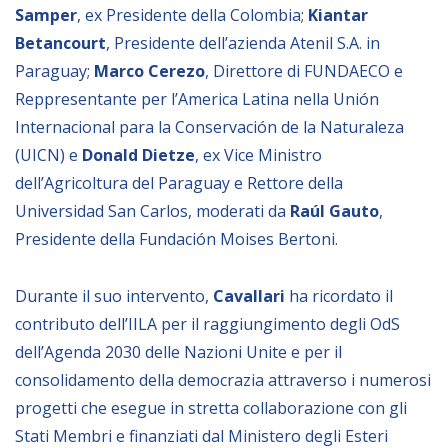
Samper
, ex Presidente della Colombia;
Kiantar
NEWSLETTER
Betancourt
, Presidente dell’azienda Atenil S.A. in
Paraguay;
Marco Cerezo
, Direttore di FUNDAECO e
Reppresentante per l’America Latina nella Unión
Internacional para la Conservación de la Naturaleza
(UICN) e
Donald Dietze
, ex Vice Ministro
dell’Agricoltura del Paraguay e Rettore della
Universidad San Carlos, moderati da
Raúl Gauto
,
Presidente della Fundación Moises Bertoni.
Durante il suo intervento,
Cavallari
ha ricordato il
contributo dell’IILA per il raggiungimento degli OdS
dell’Agenda 2030 delle Nazioni Unite e per il
consolidamento della democrazia attraverso i numerosi
progetti che esegue in stretta collaborazione con gli
Stati Membri e finanziati dal Ministero degli Esteri