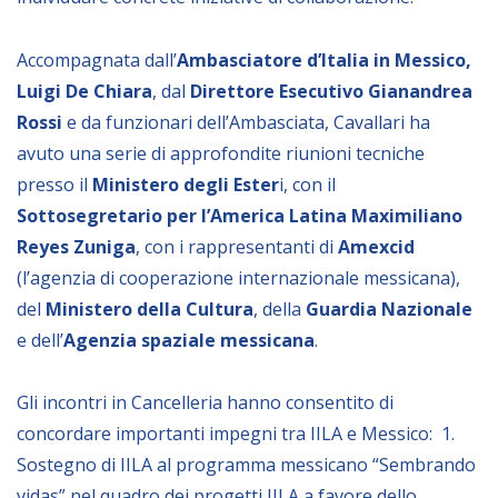
Empowerment socio- economico
Giustizia e Sicurezza
Accompagnata dall’
Ambasciatore d’Italia in Messico,
Luigi De Chiara
, dal
Direttore Esecutivo Gianandrea
EUROsociAL
Rossi
e da funzionari dell’Ambasciata, Cavallari ha
EL PAcCTO
avuto
una serie di
approfondite riunioni tecniche
EUROFRONT
presso il
Ministero degli Ester
i, con il
Sottosegretario per l’America
Latina
Maximiliano
COPOLAD III
Reyes Zuniga
, con i
rappresentanti
di
Amexcid
AL-INVEST Verde
(l’agenzia di cooperazione internazionale messicana),
del
Ministero della Cultura
, della
Guardia Nazionale
MEDIA
e dell’
Agenzia spaziale messicana
.
Foto
Gli incontri in Cancelleria
hanno
consentito di
Video
concordare
importanti impegni tra IILA e Messico: 1.
Sostegno di IILA al programma messicano “Sembrando
Audio
vidas” nel quadro de
i progetti
IILA a favore dello