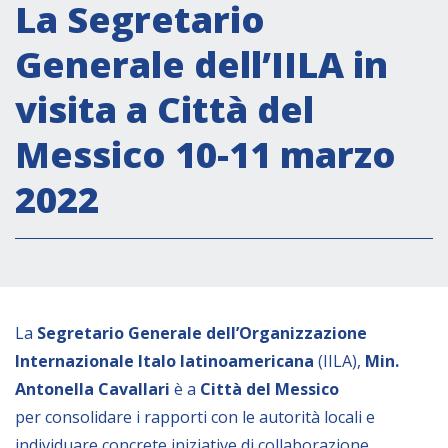
Attività istituzionali
La Segretario
Segreteria Culturale
Generale dell’IILA in
Segreteria Socio-economica
visita a Città del
Segreteria Tecnico scientifica
Messico 10-11 marzo
Forum PMI
Conferenze Italia-America Latina e Caraibi
2022
Rete per la promozione dell’uguaglianza di
genere
Borse di Studio
Partnership
La
Segretario Generale dell’Organizzazione
Internazionale Italo latinoamericana
(IILA),
Min.
COOPERAZIONE
Antonella Cavallari
è
a
Città del Messico
per
consolidare
i rapporti con le autorità
locali e
Patrimonio culturale
individuare concrete iniziative
di collaborazione.