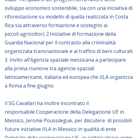
sviluppo economico sostenibile,
sia con una iniziativa di
BIBLIOTECA
riforestazione su modello di quella realizzata in Costa
Rica sia attraverso formazione e sostegno ai
Catalogo
piccoli
agricoltori; 2.
Iniziative di formazione della
Pubblicazioni
Guardia Nacional per il
contrasto alla criminalità
organizzata transnazionale e al traffico di beni culturali;
3.
Invito al
l’Agenzia spaziale messicana
a partecipare
OPPORTUNITÀ
alla prima riunione tra
agenzie spaziali
latinoamericane
, italiana ed europea che IILA organizza
Bandi
a
Roma a fine giugno
.
Borse di studio
Alta Formazione
Il SG Cavallari
ha
inoltre
incontrato
il
responsabile
Cooperazione della Delegazione UE in
Albo fornitori
Messico, Jerome Poussilegue, per discutere di possibili
Contratti/Accordi/Grant
future iniziative IILA in Messico in qualità di ente
Delegato della cooperazione UE, in settori chiave come