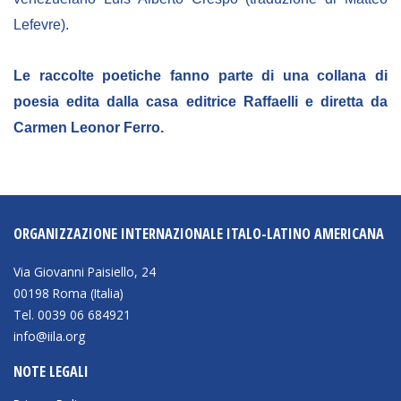
Empowerment socio- economico
Lefevre).
Giustizia e Sicurezza
Le raccolte poetiche fanno parte di una collana di
EUROsociAL
poesia edita dalla casa editrice Raffaelli e diretta da
EL PAcCTO
Carmen Leonor Ferro.
EUROFRONT
COPOLAD III
AL-INVEST Verde
ORGANIZZAZIONE INTERNAZIONALE ITALO-LATINO AMERICANA
MEDIA
Via Giovanni Paisiello, 24
00198 Roma (Italia)
Tel. 0039 06 684921
Foto
info@iila.org
Video
NOTE LEGALI
Audio