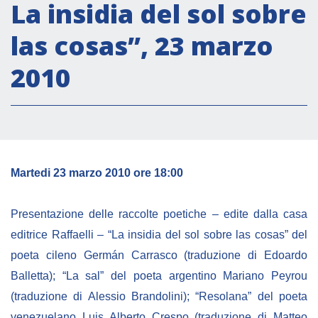
Attività istituzionali
La insidia del sol sobre
Segreteria Culturale
las cosas”, 23 marzo
Segreteria Socio-economica
2010
Segreteria Tecnico scientifica
Forum PMI
Conferenze Italia-America Latina e Caraibi
Rete per la promozione dell’uguaglianza di
genere
Martedi 23 marzo 2010 ore 18:00
Borse di Studio
Presentazione delle raccolte poetiche – edite dalla casa
Partnership
editrice Raffaelli – “La insidia del sol sobre las cosas” del
poeta cileno Germán Carrasco (traduzione di Edoardo
COOPERAZIONE
Balletta); “La sal” del poeta argentino Mariano Peyrou
(traduzione di Alessio Brandolini); “Resolana” del poeta
Patrimonio culturale
venezuelano Luis Alberto Crespo (traduzione di Matteo