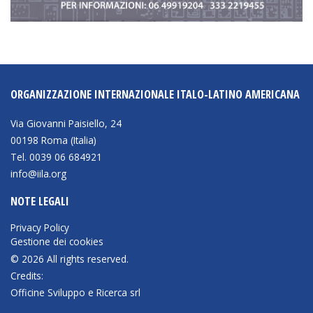
BIBLIOTECA
Catalogo
ORGANIZZAZIONE INTERNAZIONALE ITALO-LATINO AMERICANA
Pubblicazioni
Via Giovanni Paisiello, 24
OPPORTUNITÀ
00198 Roma (Italia)
Tel. 0039 06 684921
info@iila.org
Bandi
NOTE LEGALI
Borse di studio
Privacy Policy
Alta Formazione
Gestione dei cookies
Albo fornitori
© 2026 All rights reserved.
Credits:
Contratti/Accordi/Grant
Officine Sviluppo e Ricerca srl