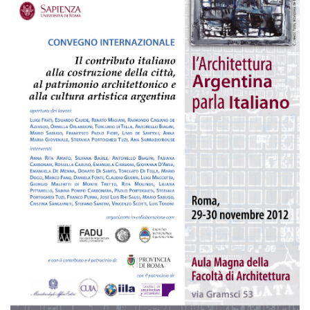
Empowerment socio- economico
Giustizia e Sicurezza
EUROsociAL
EL PAcCTO
EUROFRONT
COPOLAD III
AL-INVEST Verde
MEDIA
Foto
Video
Audio