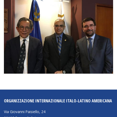
BIBLIOTECA
Catalogo
Pubblicazioni
OPPORTUNITÀ
Bandi
Borse di studio
Alta Formazione
Albo fornitori
ORGANIZZAZIONE INTERNAZIONALE ITALO-LATINO AMERICANA
Contratti/Accordi/Grant
Via Giovanni Paisiello, 24