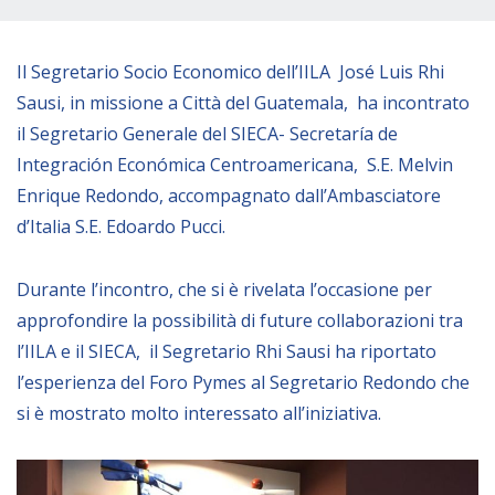
Empowerment socio- economico
Giustizia e Sicurezza
Il Segretario Socio Economico dell’IILA José Luis Rhi
EUROsociAL
Sausi, in missione a Città del Guatemala, ha incontrato
il Segretario Generale del SIECA- Secretaría de
EL PAcCTO
Integración Económica Centroamericana, S.E. Melvin
EUROFRONT
Enrique Redondo, accompagnato dall’Ambasciatore
COPOLAD III
d’Italia S.E. Edoardo Pucci.
AL-INVEST Verde
Durante l’incontro, che si è rivelata l’occasione per
approfondire la possibilità di future collaborazioni tra
MEDIA
l’IILA e il SIECA, il Segretario Rhi Sausi ha riportato
l’esperienza del Foro Pymes al Segretario Redondo che
Foto
si è mostrato molto interessato all’iniziativa.
Video
Audio