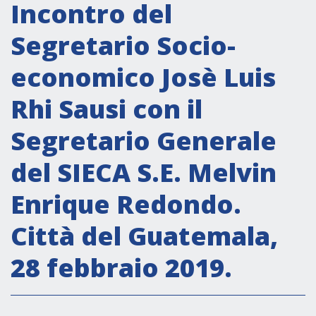
Attività istituzionali
Incontro del
Segreteria Culturale
Segretario Socio-
Segreteria Socio-economica
economico Josè Luis
Segreteria Tecnico scientifica
Rhi Sausi con il
Forum PMI
Conferenze Italia-America Latina e Caraibi
Segretario Generale
Rete per la promozione dell’uguaglianza di
del SIECA S.E. Melvin
genere
Borse di Studio
Enrique Redondo.
Partnership
Città del Guatemala,
28 febbraio 2019.
COOPERAZIONE
Patrimonio culturale