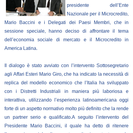
Empowerment socio- economico
presidente dell’Ente
Nazionale per il Microcredito,
Giustizia e Sicurezza
Mario Baccini e i Delegati dei Paesi Membri, che in
EUROsociAL
sessione speciale, hanno deciso di affrontare il tema
EL PAcCTO
dell’economia sociale di mercato e il Microcredito in
EUROFRONT
America Latina.
COPOLAD III
Il dialogo è stato avviato con l’intervento Sottosegretario
AL-INVEST Verde
agli Affari Esteri Mario Giro, che ha indicato la necessità di
replica del modello economico che l’Italia ha sviluppato
MEDIA
con i Distretti Industriali in maniera più laboriosa e
interattiva, utilizzando l’esperienza latinoamericana oggi
Foto
forte di un aspetto normativo molto più definito che la rende
Video
un partner serio e qualificato.
A seguito l’intervento del
Audio
Presidente Mario Baccini, il quale ha detto di ritenere