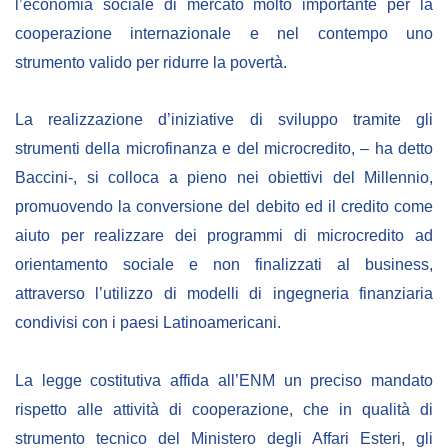
l’economia sociale di mercato molto importante per la
cooperazione internazionale e nel contempo uno
BIBLIOTECA
strumento valido per ridurre la povertà.
Catalogo
La realizzazione d’iniziative di sviluppo tramite gli
Pubblicazioni
strumenti della microfinanza e del microcredito, – ha detto
Baccini-, si colloca a pieno nei obiettivi del Millennio,
OPPORTUNITÀ
promuovendo la conversione del debito ed il credito come
aiuto per realizzare dei programmi di microcredito ad
Bandi
orientamento sociale e non finalizzati al business,
Borse di studio
attraverso l’utilizzo di modelli di ingegneria finanziaria
condivisi con i paesi Latinoamericani.
Alta Formazione
Albo fornitori
La legge costitutiva affida all’ENM un preciso mandato
Contratti/Accordi/Grant
rispetto alle attività di cooperazione, che in qualità di
strumento tecnico del Ministero degli Affari Esteri, gli