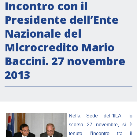
Attività istituzionali
Incontro con il
Segreteria Culturale
Presidente dell’Ente
Segreteria Socio-economica
Nazionale del
Segreteria Tecnico scientifica
Microcredito Mario
Forum PMI
Conferenze Italia-America Latina e Caraibi
Baccini. 27 novembre
Rete per la promozione dell’uguaglianza di
2013
genere
Borse di Studio
Partnership
COOPERAZIONE
Nella Sede dell’IILA, lo
scorso 27 novembre, si è
Patrimonio culturale
tenuto l’incontro tra il