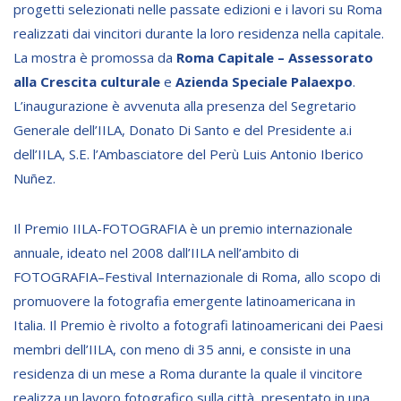
progetti selezionati nelle passate edizioni e i lavori su Roma
Empowerment socio- economico
realizzati dai vincitori durante la loro residenza nella capitale.
Giustizia e Sicurezza
La mostra è promossa da
Roma Capitale – Assessorato
EUROsociAL
alla Crescita culturale
e
Azienda Speciale Palaexpo
.
L’inaugurazione è avvenuta alla presenza del Segretario
EL PAcCTO
Generale dell’IILA, Donato Di Santo e del Presidente a.i
EUROFRONT
dell’IILA, S.E. l’Ambasciatore del Perù Luis Antonio Iberico
COPOLAD III
Nuñez.
AL-INVEST Verde
Il Premio IILA-FOTOGRAFIA è un premio internazionale
annuale, ideato nel 2008 dall’IILA nell’ambito di
MEDIA
FOTOGRAFIA–Festival Internazionale di Roma, allo scopo di
promuovere la fotografia emergente latinoamericana in
Foto
Italia. Il Premio è rivolto a fotografi latinoamericani dei Paesi
Video
membri dell’IILA, con meno di 35 anni, e consiste in una
residenza di un mese a Roma durante la quale il vincitore
Audio
realizza un lavoro fotografico sulla città, presentato in una