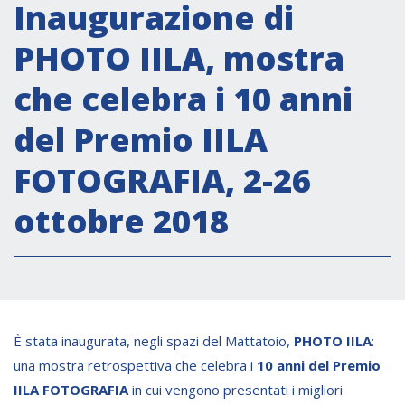
Attività istituzionali
Inaugurazione di
Segreteria Culturale
PHOTO IILA, mostra
Segreteria Socio-economica
che celebra i 10 anni
Segreteria Tecnico scientifica
del Premio IILA
Forum PMI
Conferenze Italia-America Latina e Caraibi
FOTOGRAFIA, 2-26
Rete per la promozione dell’uguaglianza di
ottobre 2018
genere
Borse di Studio
Partnership
COOPERAZIONE
È stata inaugurata, negli spazi del Mattatoio,
PHOTO IILA
:
una mostra retrospettiva che celebra i
10 anni del Premio
Patrimonio culturale
IILA FOTOGRAFIA
in cui vengono presentati i migliori