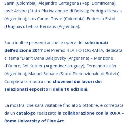
Sanín (Colombia); Alejandro Cartagena (Rep. Dominicana);
NEWSLETTER
José Arispe (Stato Plurinazionale di Bolivia); Rodrigo Illescas
(Argentina); Luis Carlos Tovar (Colombia); Federico Estol
(Uruguay); Leticia Bernaus (Argentina).
Sono inoltre presenti anche le opere dei
selezionati
dell’edizione 2017
del Premio IILA-FOTOGRAFIA, dedicata
al tema “Diari”: Dana Balajovsky (Argentina) – Menzione
d’Onore; Sol Kutner (Argentina/Uruguay); Fernando Julián
(Argentina); Manuel Seoane (Stato Plurinazionale di Bolivia).
Completa la mostra uno
showreel dei lavori dei
selezionati espositori delle 10 edizioni
.
La mostra, che sarà visitabile fino al 26 ottobre, è corredata
da un
catalogo
realizzato
in collaborazione con la RUFA –
Rome University of Fine Art.