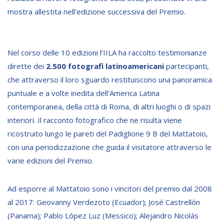
mostra allestita nell’edizione successiva del Premio.
BIBLIOTECA
Catalogo
Nel corso delle 10 edizioni l’IILA ha raccolto testimonianze
dirette dei
2.500 fotografi latinoamericani
partecipanti,
Pubblicazioni
che attraverso il loro sguardo restituiscono una panoramica
puntuale e a volte inedita dell’America Latina
OPPORTUNITÀ
contemporanea, della città di Roma, di altri luoghi o di spazi
interiori. Il racconto fotografico che ne risulta viene
Bandi
ricostruito lungo le pareti del Padiglione 9 B del Mattatoio,
Borse di studio
con una periodizzazione che guida il visitatore attraverso le
varie edizioni del Premio.
Alta Formazione
Albo fornitori
Ad esporre al Mattatoio sono i vincitori del premio dal 2008
Contratti/Accordi/Grant
al 2017: Geovanny Verdezoto (Ecuador); José Castrellón
(Panama); Pablo López Luz (Messico); Alejandro Nicolás