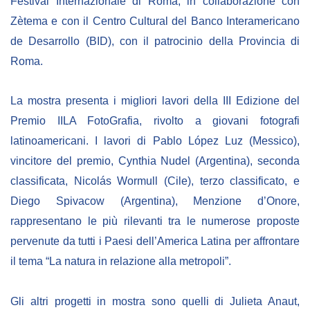
Festival Internazionale di Roma, in collaborazione con
Empowerment socio- economico
Zètema e con il Centro Cultural del Banco Interamericano
Giustizia e Sicurezza
de Desarrollo (BID), con il patrocinio della Provincia di
EUROsociAL
Roma.
EL PAcCTO
La mostra presenta i migliori lavori della III Edizione del
EUROFRONT
Premio IILA FotoGrafia, rivolto a giovani fotografi
COPOLAD III
latinoamericani. I lavori di Pablo López Luz (Messico),
AL-INVEST Verde
vincitore del premio, Cynthia Nudel (Argentina), seconda
classificata, Nicolás Wormull (Cile), terzo classificato, e
Diego Spivacow (Argentina), Menzione d’Onore,
MEDIA
rappresentano le più rilevanti tra le numerose proposte
pervenute da tutti i Paesi dell’America Latina per affrontare
Foto
il tema “La natura in relazione alla metropoli”.
Video
Audio
Gli altri progetti in mostra sono quelli di Julieta Anaut,