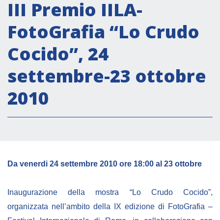
Attività istituzionali
III Premio IILA-
Segreteria Culturale
FotoGrafia “Lo Crudo
Segreteria Socio-economica
Cocido”, 24
Segreteria Tecnico scientifica
settembre-23 ottobre
Forum PMI
Conferenze Italia-America Latina e Caraibi
2010
Rete per la promozione dell’uguaglianza di
genere
Borse di Studio
Partnership
Da venerdi 24 settembre 2010 ore 18:00 al 23 ottobre
COOPERAZIONE
Inaugurazione della mostra “Lo Crudo Cocido”,
organizzata nell’ambito della IX edizione di FotoGrafia –
Patrimonio culturale