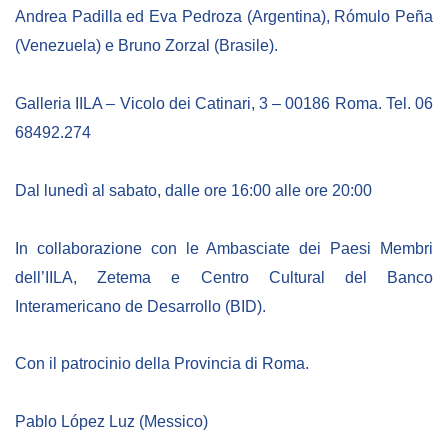
Andrea Padilla ed Eva Pedroza (Argentina), Rómulo Peña
BIBLIOTECA
(Venezuela) e Bruno Zorzal (Brasile).
Catalogo
Galleria IILA – Vicolo dei Catinari, 3 – 00186 Roma. Tel. 06
68492.274
Pubblicazioni
Dal lunedì al sabato, dalle ore 16:00 alle ore 20:00
OPPORTUNITÀ
In collaborazione con le Ambasciate dei Paesi Membri
Bandi
dell’IILA, Zetema e Centro Cultural del Banco
Borse di studio
Interamericano de Desarrollo (BID).
Alta Formazione
Albo fornitori
Con il patrocinio della Provincia di Roma.
Contratti/Accordi/Grant
Pablo López Luz (Messico)