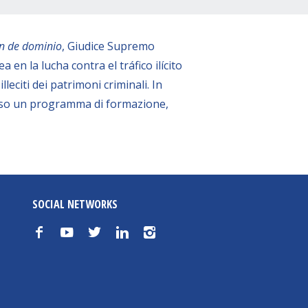
ón de dominio
, Giudice Supremo
n la lucha contra el tráfico ilícito
eciti dei patrimoni criminali. In
erso un programma di formazione,
SOCIAL NETWORKS
f
y
t
n
i