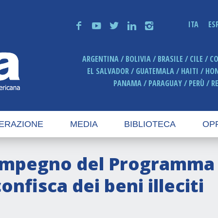
ITA
ES
f
y
t
n
i
ARGENTINA
BOLIVIA
BRASILE
CILE
C
EL SALVADOR
GUATEMALA
HAITI
HO
PANAMA
PARAGUAY
PERÙ
R
ERAZIONE
MEDIA
BIBLIOTECA
OP
Impegno del Programma i
onfisca dei beni illeciti