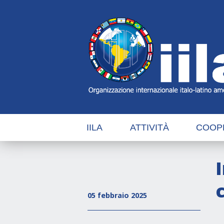
Skip
Main
Navigation
Navigation
IILA
ATTIVITÀ
COOP
c
05 febbraio 2025