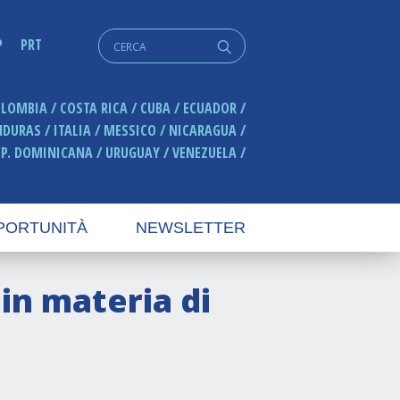
Cerca:
P
PRT
q
OLOMBIA
COSTA RICA
CUBA
ECUADOR
NDURAS
ITALIA
MESSICO
NICARAGUA
EP. DOMINICANA
URUGUAY
VENEZUELA
PORTUNITÀ
NEWSLETTER
n materia di