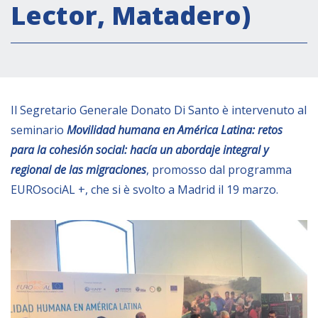
Lector, Matadero)
Empowerment socio- economico
Giustizia e Sicurezza
EUROsociAL
EL PAcCTO
Il Segretario Generale Donato Di Santo è intervenuto al
EUROFRONT
seminario
Movilidad humana en América Latina: retos
COPOLAD III
para la cohesión social: hacía un abordaje integral y
AL-INVEST Verde
regional de las migraciones
, promosso dal programma
EUROsociAL +, che si è svolto a Madrid il 19 marzo.
MEDIA
Foto
Video
Audio