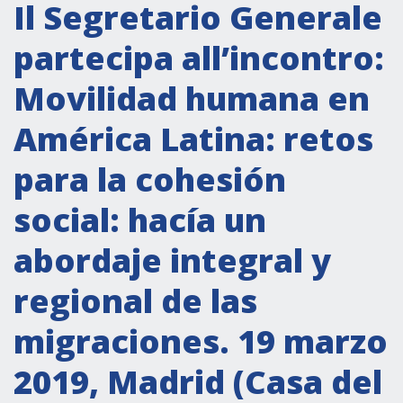
Attività istituzionali
Il Segretario Generale
Segreteria Culturale
partecipa all’incontro:
Segreteria Socio-economica
Movilidad humana en
Segreteria Tecnico scientifica
América Latina: retos
Forum PMI
Conferenze Italia-America Latina e Caraibi
para la cohesión
Rete per la promozione dell’uguaglianza di
social: hacía un
genere
Borse di Studio
abordaje integral y
Partnership
regional de las
migraciones. 19 marzo
COOPERAZIONE
2019, Madrid (Casa del
Patrimonio culturale