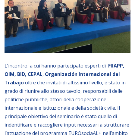
BIBLIOTECA
Catalogo
Pubblicazioni
OPPORTUNITÀ
L’incontro, a cui hanno partecipato esperti di
FIIAPP,
OIM, BID, CEPAL
,
Organización Internacional del
Bandi
Trabajo
oltre che invitati di altissimo livello, è stato in
Borse di studio
grado di riunire allo stesso tavolo, responsabili delle
Alta Formazione
politiche pubbliche, attori della cooperazione
internazionale e istituzionale e della società civile. Il
Albo fornitori
principale obiettivo del seminario è stato quello di
Contratti/Accordi/Grant
indentificare e raccogliere input necessari a strutturare
l’attuazione del programma EUROsociaAL+ nell’ambito