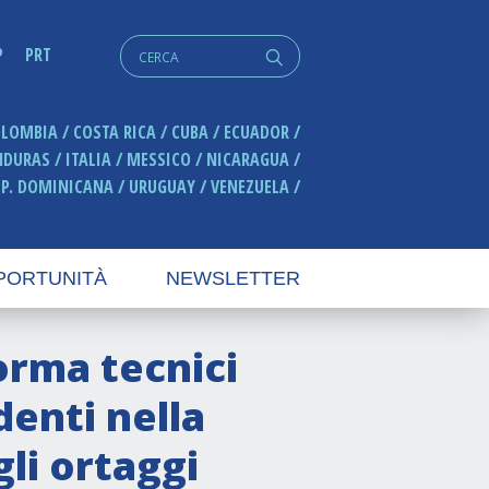
Cerca:
P
PRT
q
OLOMBIA
COSTA RICA
CUBA
ECUADOR
NDURAS
ITALIA
MESSICO
NICARAGUA
EP. DOMINICANA
URUGUAY
VENEZUELA
PORTUNITÀ
NEWSLETTER
orma tecnici
denti nella
gli ortaggi