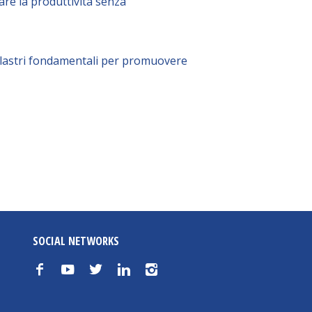
are la produttività senza
pilastri fondamentali per promuovere
SOCIAL NETWORKS
f
y
t
n
i