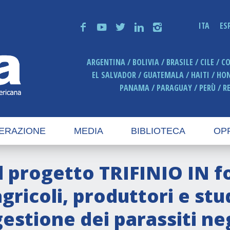
ITA
ES
f
y
t
n
i
ARGENTINA
BOLIVIA
BRASILE
CILE
C
EL SALVADOR
GUATEMALA
HAITI
HO
PANAMA
PARAGUAY
PERÙ
R
ERAZIONE
MEDIA
BIBLIOTECA
OP
Il progetto TRIFINIO IN f
agricoli, produttori e stu
gestione dei parassiti ne