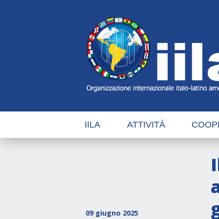
Skip
Main
Navigation
Navigation
IILA
ATTIVITÀ
COOP
09 giugno 2025