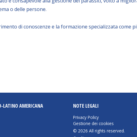
o e consapevole alla gestione dei parassiti, volto a miglior
tema o delle persone.
ferimento di conoscenze e la formazione specializzata come 
O-LATINO AMERICANA
NOTE LEGALI
Privacy Policy
Gestione dei cookies
© 2026 All rights reserved.