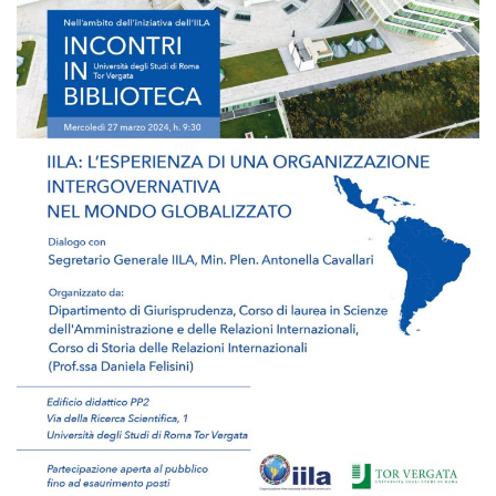
Empowerment socio- economico
Giustizia e Sicurezza
EUROsociAL
EL PAcCTO
EUROFRONT
COPOLAD III
AL-INVEST Verde
MEDIA
Foto
Video
Audio