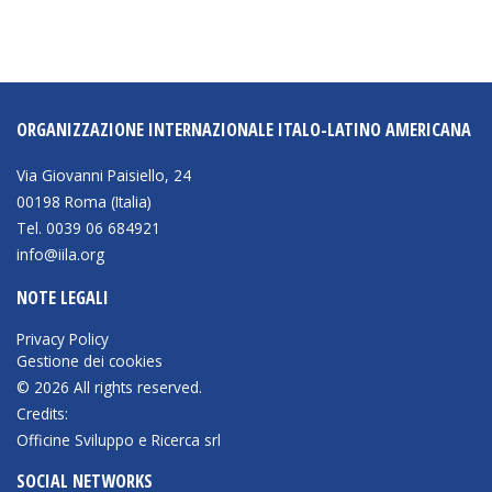
BIBLIOTECA
Catalogo
ORGANIZZAZIONE INTERNAZIONALE ITALO-LATINO AMERICANA
Pubblicazioni
Via Giovanni Paisiello, 24
00198 Roma (Italia)
OPPORTUNITÀ
Tel. 0039 06 684921
info@iila.org
Bandi
NOTE LEGALI
Borse di studio
Privacy Policy
Alta Formazione
Gestione dei cookies
© 2026 All rights reserved.
Albo fornitori
Credits:
Contratti/Accordi/Grant
Officine Sviluppo e Ricerca srl
SOCIAL NETWORKS