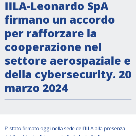
Attività istituzionali
IILA-Leonardo SpA
Segreteria Culturale
firmano un accordo
Segreteria Socio-economica
per rafforzare la
Segreteria Tecnico scientifica
cooperazione nel
Forum PMI
Conferenze Italia-America Latina e Caraibi
settore aerospaziale e
Rete per la promozione dell’uguaglianza di
della cybersecurity. 20
genere
Borse di Studio
marzo 2024
Partnership
COOPERAZIONE
E’ stato firmato
oggi
nella sede dell’IILA alla presenza
Patrimonio culturale