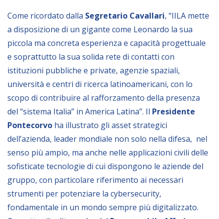
Come ricordato dalla
Segretario Cavallari
, “IILA mette
BIBLIOTECA
a disposizione di un gigante come Leonardo la sua
piccola ma concreta esperienza e capacità progettuale
Catalogo
e soprattutto la sua solida rete di contatti con
Pubblicazioni
istituzioni pubbliche e private, agenzie spaziali,
università e centri di ricerca latinoamericani, con lo
OPPORTUNITÀ
scopo di contribuire al rafforzamento della presenza
del “sistema Italia” in America Latina”. Il
Presidente
Pontecorvo
ha illustrato gli asset strategici
Bandi
dell’azienda, leader mondiale non solo nella difesa, nel
Borse di studio
senso più ampio, ma anche nelle applicazioni civili delle
Alta Formazione
sofisticate tecnologie di cui dispongono le aziende del
Albo fornitori
gruppo, con particolare riferimento ai necessari
strumenti per potenziare la cybersecurity,
Contratti/Accordi/Grant
fondamentale in un mondo sempre più digitalizzato.