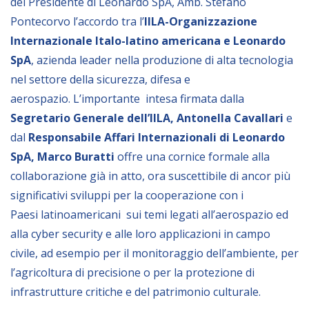
del Presidente di Leonardo SpA, Amb. Stefano
Empowerment socio- economico
Pontecorvo l’accordo tra l’
IILA-Organizzazione
Giustizia e Sicurezza
Internazionale Italo-latino americana e Leonardo
SpA
, azienda leader nella produzione di alta tecnologia
EUROsociAL
nel settore della sicurezza, difesa e
EL PAcCTO
aerospazio. L’importante intesa firmata dalla
EUROFRONT
Segretario Generale dell’IILA, Antonella Cavallari
e
COPOLAD III
dal
Responsabile Affari Internazionali di Leonardo
SpA, Marco Buratti
offre una cornice formale alla
AL-INVEST Verde
collaborazione già in atto, ora suscettibile di ancor più
significativi sviluppi per la cooperazione con i
MEDIA
Paesi latinoamericani sui temi legati all’aerospazio ed
alla cyber security e alle loro applicazioni in campo
Foto
civile, ad esempio per il monitoraggio dell’ambiente, per
Video
l’agricoltura di precisione o per la protezione di
infrastrutture critiche e del patrimonio culturale.
Audio