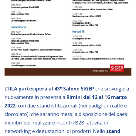
Empowerment socio- economico
Giustizia e Sicurezza
EUROsociAL
EL PAcCTO
EUROFRONT
COPOLAD III
AL-INVEST Verde
L’
IILA parteciperà al 43° Salone SIGEP
che si svolgerà
MEDIA
nuovamente in presenza a
Rimini dal 12 al 16 marzo
2022
, con due stand istituzionali (nei padiglioni caffè e
Foto
cioccolato), che saranno messi a disposizione dei paesi
Video
membri per realizzare incontri B2B, attività di
Audio
networking e degustazioni di prodotti. Nello
stand