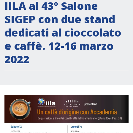
Attività istituzionali
IILA al 43° Salone
Segreteria Culturale
SIGEP con due stand
Segreteria Socio-economica
dedicati al cioccolato
Segreteria Tecnico scientifica
e caffè. 12-16 marzo
Forum PMI
Conferenze Italia-America Latina e Caraibi
2022
Rete per la promozione dell’uguaglianza di
genere
Borse di Studio
Partnership
COOPERAZIONE
Patrimonio culturale