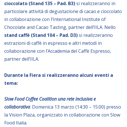
cioccolato (Stand 135 – Pad. B3)
si realizzeranno in
particolare attività di degustazione di cacao e cioccolato
BIBLIOTECA
in collaborazione con l’International Institute of
Chocolate and Cacao Tasting, partner dell’IILA. Nello
Catalogo
stand caffè (Stand 104 – Pad. D3)
si realizzeranno
Pubblicazioni
estrazioni di caffè in espresso e altri metodi in
collaborazione con l’Accademia del Caffè Espresso,
OPPORTUNITÀ
partner dell’IILA.
Bandi
Durante la Fiera si realizzeranno alcuni eventi a
tema:
Borse di studio
Alta Formazione
Slow Food Coffee Coalition una rete inclusiva e
Albo fornitori
collaborativa
. Domenica 13 marzo (14:30 – 15:00) presso
Contratti/Accordi/Grant
la Vision Plaza, organizzato in collaborazione con Slow
Food Italia.