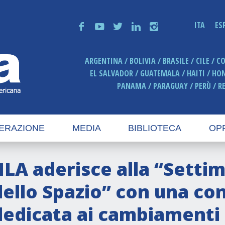
ITA
ES
f
y
t
n
i
ARGENTINA
BOLIVIA
BRASILE
CILE
C
EL SALVADOR
GUATEMALA
HAITI
HO
PANAMA
PARAGUAY
PERÙ
R
ERAZIONE
MEDIA
BIBLIOTECA
OP
IILA aderisce alla “Sett
dello Spazio” con una co
dedicata ai cambiamenti c