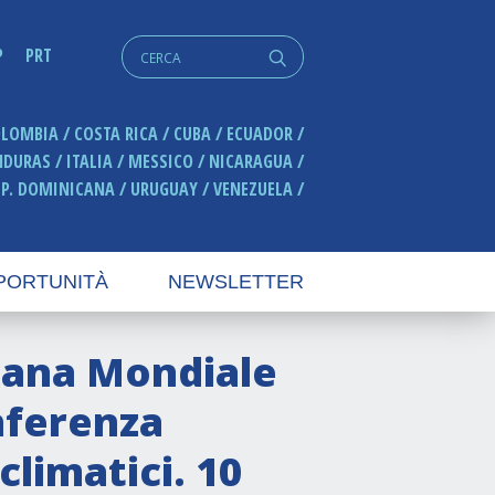
Cerca:
P
PRT
q
OLOMBIA
COSTA RICA
CUBA
ECUADOR
NDURAS
ITALIA
MESSICO
NICARAGUA
EP. DOMINICANA
URUGUAY
VENEZUELA
PORTUNITÀ
NEWSLETTER
imana Mondiale
nferenza
limatici. 10