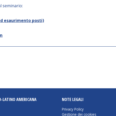
al seminario:
ad esaurimento posti)
om
O-LATINO AMERICANA
NOTE LEGALI
Privacy Policy
Gestione dei cookies