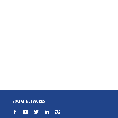
SOCIAL NETWORKS
f
y
t
n
i