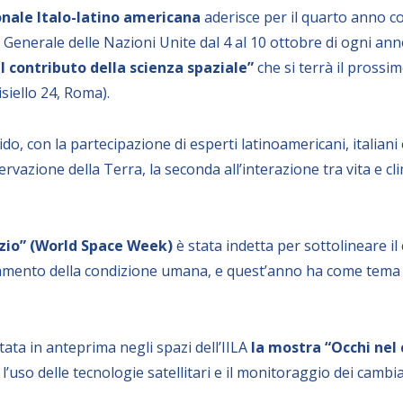
onale Italo-latino americana
aderisce per il quarto anno co
 Generale delle Nazioni Unite dal 4 al 10
ottobre
di ogni ann
Il contributo della scienza spaziale”
che si terrà il prossi
isiello 24, Roma).
o, con la partecipazione di esperti latinoamericani, italiani 
ervazione della Terra, la seconda all’interazione tra vita e cli
zio” (World Space Week)
è stata indetta
per sottolineare il
oramento della condizione umana, e quest’anno ha come tem
ata in anteprima negli spazi dell’IILA
la mostra “Occhi nel 
 l’uso delle tecnologie satellitari e il monitoraggio dei cambia