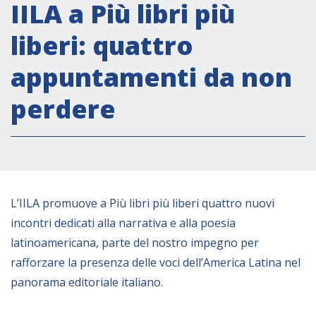
Attività istituzionali
IILA a Più libri più
Segreteria Culturale
liberi: quattro
Segreteria Socio-economica
appuntamenti da non
Segreteria Tecnico scientifica
perdere
Forum PMI
Conferenze Italia-America Latina e Caraibi
Rete per la promozione dell’uguaglianza di
genere
Borse di Studio
L’IILA promuove a Più libri più liberi quattro nuovi
Partnership
incontri dedicati alla narrativa e alla poesia
latinoamericana, parte del nostro impegno per
COOPERAZIONE
rafforzare la presenza delle voci dell’America Latina nel
panorama editoriale italiano.
Patrimonio culturale