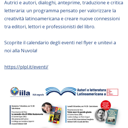
Autrici e autori, dialoghi, anteprime, traduzione e critica
Empowerment socio- economico
letteraria: un programma pensato per valorizzare la
Giustizia e Sicurezza
creatività latinoamericana e creare nuove connessioni
EUROsociAL
tra editori, lettori e professionisti del libro.
EL PAcCTO
Scoprite il calendario degli eventi nel flyer e unitevi a
EUROFRONT
noi alla Nuvola!
COPOLAD III
AL-INVEST Verde
https://plpl.it/eventi/
MEDIA
Foto
Video
Audio