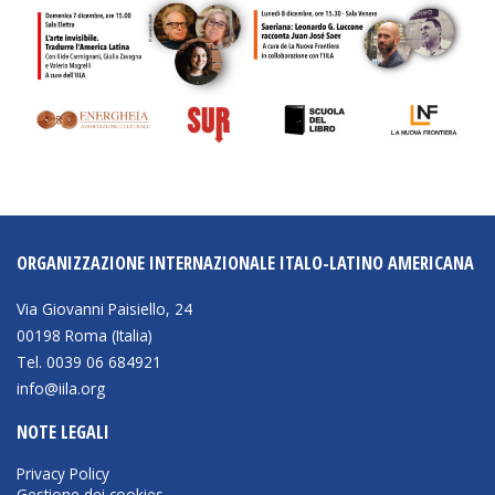
BIBLIOTECA
Catalogo
Pubblicazioni
OPPORTUNITÀ
ORGANIZZAZIONE INTERNAZIONALE ITALO-LATINO AMERICANA
Bandi
Via Giovanni Paisiello, 24
Borse di studio
00198 Roma (Italia)
Tel. 0039 06 684921
Alta Formazione
info@iila.org
Albo fornitori
NOTE LEGALI
Contratti/Accordi/Grant
Privacy Policy
Gestione dei cookies