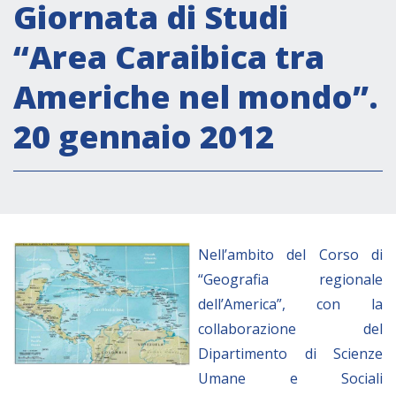
Attività istituzionali
Giornata di Studi
Segreteria Culturale
“Area Caraibica tra
Segreteria Socio-economica
Americhe nel mondo”.
Segreteria Tecnico scientifica
20 gennaio 2012
Forum PMI
Conferenze Italia-America Latina e Caraibi
Rete per la promozione dell’uguaglianza di
genere
Borse di Studio
Nell’ambito del Corso di
Partnership
“Geografia regionale
dell’America”, con la
COOPERAZIONE
collaborazione del
Dipartimento di Scienze
Patrimonio culturale
Umane e Sociali