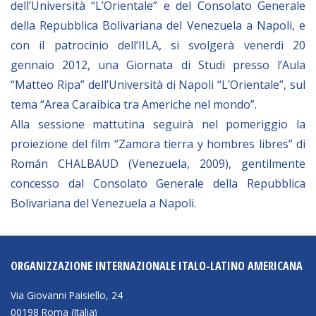
dell’Università “L’Orientale” e del Consolato Generale
Empowerment socio- economico
della Repubblica Bolivariana del Venezuela a Napoli, e
Giustizia e Sicurezza
con il patrocinio dell’IILA, si svolgerà venerdì 20
EUROsociAL
gennaio 2012, una Giornata di Studi presso l’Aula
“Matteo Ripa” dell’Università di Napoli “L’Orientale”, sul
EL PAcCTO
tema “Area Caraibica tra Americhe nel mondo”.
EUROFRONT
Alla sessione mattutina seguirà nel pomeriggio la
COPOLAD III
proiezione del film “Zamora tierra y hombres libres” di
AL-INVEST Verde
Román CHALBAUD (Venezuela, 2009), gentilmente
concesso dal Consolato Generale della Repubblica
Bolivariana del Venezuela a Napoli.
MEDIA
Foto
ORGANIZZAZIONE INTERNAZIONALE ITALO-LATINO AMERICANA
Video
Via Giovanni Paisiello, 24
Audio
00198 Roma (Italia)