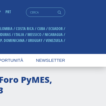
Cerca:
P
PRT
q
OLOMBIA
COSTA RICA
CUBA
ECUADOR
NDURAS
ITALIA
MESSICO
NICARAGUA
EP. DOMINICANA
URUGUAY
VENEZUELA
PORTUNITÀ
NEWSLETTER
I Foro PyMES,
3