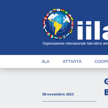
Skip
Main
Navigation
Navigation
IILA
ATTIVITÀ
COOP
08 novembre 2023