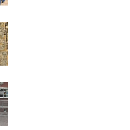
”
”
”