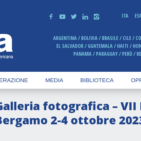
ITA
ES
f
y
t
n
i
ARGENTINA
BOLIVIA
BRASILE
CILE
C
EL SALVADOR
GUATEMALA
HAITI
HO
PANAMA
PARAGUAY
PERÙ
R
ERAZIONE
MEDIA
BIBLIOTECA
OP
Galleria fotografica – VI
Bergamo 2-4 ottobre 202