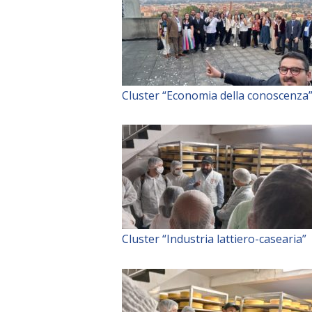
Cluster “Economia della conoscenza
Cluster “Industria lattiero-casearia”