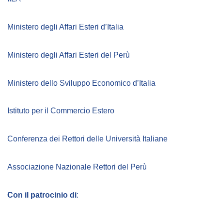
Empowerment socio- economico
Giustizia e Sicurezza
Ministero degli Affari Esteri d’Italia
EUROsociAL
Ministero degli Affari Esteri del Perù
EL PAcCTO
EUROFRONT
Ministero dello Sviluppo Economico d’Italia
COPOLAD III
Istituto per il Commercio Estero
AL-INVEST Verde
Conferenza dei Rettori delle Università Italiane
MEDIA
Associazione Nazionale Rettori del Perù
Foto
Video
Con il patrocinio di
:
Audio