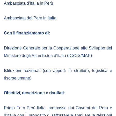
Ambasciata d’Italia in Perù
BIBLIOTECA
Ambasciata del Perù in Italia
Catalogo
Con il finanziamento di:
Pubblicazioni
Direzione Generale per la Cooperazione allo Sviluppo del
OPPORTUNITÀ
Ministero degli Affari Esteri d’Italia (DGCS/MAE)
Bandi
Istituzioni nazionali (con apporti in strutture, logistica e
Borse di studio
risorse umane)
Alta Formazione
Obiettivi, descrizione e risultati:
Albo fornitori
Contratti/Accordi/Grant
Primo Foro Perù-Italia, promosso dai Governi del Perù e
d’Italia con il proposito di rafforzare e ampliare le relazioni