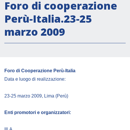
Attività istituzionali
Foro di cooperazione
Segreteria Culturale
Perù-Italia.23-25
Segreteria Socio-economica
marzo 2009
Segreteria Tecnico scientifica
Forum PMI
Conferenze Italia-America Latina e Caraibi
Rete per la promozione dell’uguaglianza di
genere
Foro di Cooperazione Perù-Italia
Borse di Studio
Data e luogo di realizzazione:
Partnership
23-25 marzo 2009, Lima (Perù)
COOPERAZIONE
Enti promotori e organizzatori:
Patrimonio culturale
IILA