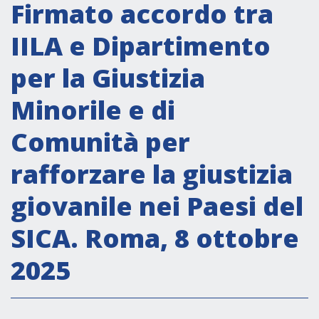
Attività istituzionali
Firmato accordo tra
Segreteria Culturale
IILA e Dipartimento
Segreteria Socio-economica
per la Giustizia
Segreteria Tecnico scientifica
Minorile e di
Forum PMI
Conferenze Italia-America Latina e Caraibi
Comunità per
Rete per la promozione dell’uguaglianza di
rafforzare la giustizia
genere
Borse di Studio
giovanile nei Paesi del
Partnership
SICA. Roma, 8 ottobre
2025
COOPERAZIONE
Patrimonio culturale