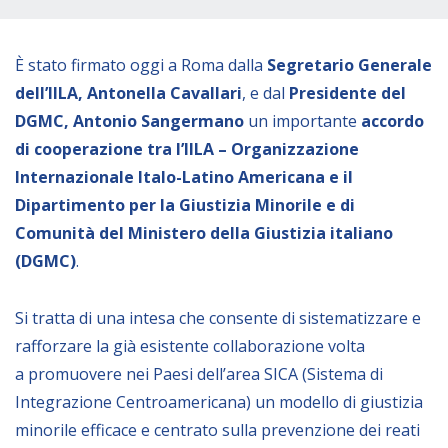
Empowerment socio- economico
Giustizia e Sicurezza
È stato firmato oggi a Roma dalla
Segretario Generale
EUROsociAL
dell’IILA, Antonella Cavallari
, e dal
Presidente del
DGMC, Antonio Sangermano
un importante
accordo
EL PAcCTO
di cooperazione tra l’IILA – Organizzazione
EUROFRONT
Internazionale Italo-Latino Americana e il
COPOLAD III
Dipartimento per la Giustizia Minorile e di
AL-INVEST Verde
Comunità del Ministero della Giustizia italiano
(DGMC)
.
MEDIA
Si tratta di una intesa che consente di sistematizzare e
rafforzare la già esistente collaborazione volta
Foto
a promuovere nei Paesi dell’area SICA (Sistema di
Video
Integrazione Centroamericana) un modello di giustizia
Audio
minorile efficace e centrato sulla prevenzione dei reati