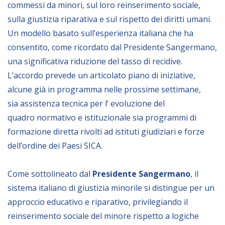
commessi da minori, sul loro reinserimento sociale,
sulla giustizia riparativa e sul rispetto dei diritti umani.
BIBLIOTECA
Un modello basato sull’esperienza italiana che ha
consentito, come ricordato dal Presidente Sangermano,
Catalogo
una significativa riduzione del tasso di recidive.
Pubblicazioni
L’accordo prevede un articolato piano di iniziative,
alcune già in programma nelle prossime settimane,
OPPORTUNITÀ
sia assistenza tecnica per l’ evoluzione del
quadro normativo e istituzionale sia programmi di
Bandi
formazione diretta rivolti ad istituti giudiziari e forze
dell’ordine dei Paesi SICA.
Borse di studio
Alta Formazione
Come sottolineato dal
Presidente Sangermano
, il
Albo fornitori
sistema italiano di giustizia minorile si distingue per un
Contratti/Accordi/Grant
approccio educativo e riparativo, privilegiando il
reinserimento sociale del minore rispetto a logiche