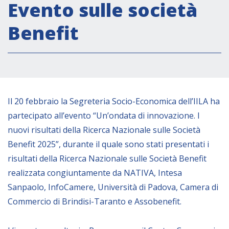
Attività istituzionali
Evento sulle società
Segreteria Culturale
Benefit
Segreteria Socio-economica
Segreteria Tecnico scientifica
Forum PMI
Conferenze Italia-America Latina e Caraibi
Il 20 febbraio la Segreteria Socio-Economica dell’IILA ha
Rete per la promozione dell’uguaglianza di
partecipato all’evento “Un’ondata di innovazione. I
genere
nuovi risultati della Ricerca Nazionale sulle Società
Borse di Studio
Benefit 2025”, durante il quale sono stati presentati i
Partnership
risultati della Ricerca Nazionale sulle Società Benefit
realizzata congiuntamente da NATIVA, Intesa
Sanpaolo, InfoCamere, Università di Padova, Camera di
COOPERAZIONE
Commercio di Brindisi-Taranto e Assobenefit.
Patrimonio culturale