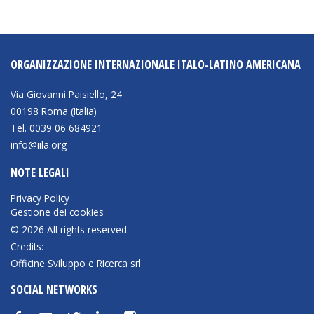
BIBLIOTECA
ORGANIZZAZIONE INTERNAZIONALE ITALO-LATINO AMERICANA
Catalogo
Pubblicazioni
Via Giovanni Paisiello, 24
00198 Roma (Italia)
Tel. 0039 06 684921
OPPORTUNITÀ
info@iila.org
NOTE LEGALI
Bandi
Privacy Policy
Borse di studio
Gestione dei cookies
© 2026 All rights reserved.
Alta Formazione
Credits:
Albo fornitori
Officine Sviluppo e Ricerca srl
Contratti/Accordi/Grant
SOCIAL NETWORKS