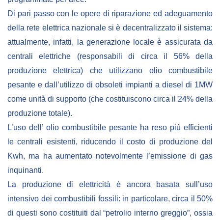
Di pari passo con le opere di riparazione ed adeguamento
BIBLIOTECA
della rete elettrica nazionale si è decentralizzato il sistema:
attualmente, infatti, la generazione locale è assicurata da
Catalogo
centrali elettriche (responsabili di circa il 56% della
Pubblicazioni
produzione elettrica) che utilizzano olio combustibile
pesante e dall’utilizzo di obsoleti impianti a diesel di 1MW
OPPORTUNITÀ
come unità di supporto (che costituiscono circa il 24% della
produzione totale).
Bandi
L’uso dell’ olio combustibile pesante ha reso più efficienti
le centrali esistenti, riducendo il costo di produzione del
Borse di studio
Kwh, ma ha aumentato notevolmente l’emissione di gas
Alta Formazione
inquinanti.
Albo fornitori
La produzione di elettricità è ancora basata sull’uso
Contratti/Accordi/Grant
intensivo dei combustibili fossili: in particolare, circa il 50%
di questi sono costituiti dal “petrolio interno greggio”, ossia