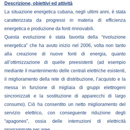
Descrizione, obiettivi ed attività
Empowerment socio- economico
La situazione energetica cubana, negli ultimi anni, è stata
Giustizia e Sicurezza
caratterizzata da progressi in materia di efficienza
EUROsociAL
energetica e produzione da fonti rinnovabili.
EL PAcCTO
Questa evoluzione è stata favorita della “rivoluzione
energetica” che ha avuto inizio nel 2006, volta non tanto
EUROFRONT
alla creazione di nuove fonti di energia, quanto
COPOLAD III
all’ottimizzazione di quelle preesistenti (ad esempio
AL-INVEST Verde
mediante il mantenimento delle centrali elettriche esistenti,
il miglioramento della rete di distribuzione, l’acquisto e la
MEDIA
messa in funzione di migliaia di gruppi elettrogeni
sincronizzati e la sostituzione di apparecchi di largo
Foto
consumo). Ciò ha consentito un netto miglioramento del
Video
servizio elettrico, con conseguente riduzione degli
“apagones”, ossia delle interruzioni di elettricità
Audio
programmate per aree.