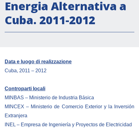
Attività istituzionali
Energia Alternativa a
Segreteria Culturale
Cuba. 2011-2012
Segreteria Socio-economica
Segreteria Tecnico scientifica
Forum PMI
Conferenze Italia-America Latina e Caraibi
Data e luogo di realizzazione
Rete per la promozione dell’uguaglianza di
Cuba, 2011 – 2012
genere
Borse di Studio
Controparti locali
Partnership
MINBAS – Ministerio de Industria Básica
MINCEX – Ministerio de Comercio Exterior y la Inversión
COOPERAZIONE
Extranjera
INEL – Empresa de Ingeniería y Proyectos de Electricidad
Patrimonio culturale