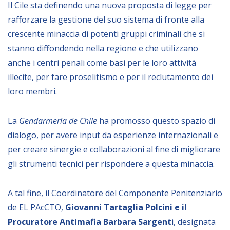
Il Cile sta definendo una nuova proposta di legge per
rafforzare la gestione del suo sistema di fronte alla
BIBLIOTECA
crescente minaccia di potenti gruppi criminali che si
stanno diffondendo nella regione e che utilizzano
Catalogo
anche i centri penali come basi per le loro attività
Pubblicazioni
illecite, per fare proselitismo e per il reclutamento dei
loro membri.
OPPORTUNITÀ
La
Gendarmería de Chile
ha promosso questo spazio di
Bandi
dialogo, per avere input da esperienze internazionali e
per creare sinergie e collaborazioni al fine di migliorare
Borse di studio
gli strumenti tecnici per rispondere a questa minaccia.
Alta Formazione
Albo fornitori
A tal fine, il Coordinatore del Componente Penitenziario
Contratti/Accordi/Grant
de EL PAcCTO,
Giovanni Tartaglia Polcini e il
Procuratore Antimafia Barbara Sargent
i, designata