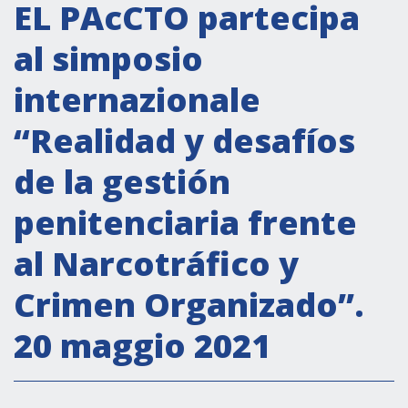
Attività istituzionali
EL PAcCTO partecipa
Segreteria Culturale
al simposio
Segreteria Socio-economica
internazionale
Segreteria Tecnico scientifica
“Realidad y desafíos
Forum PMI
Conferenze Italia-America Latina e Caraibi
de la gestión
Rete per la promozione dell’uguaglianza di
penitenciaria frente
genere
Borse di Studio
al Narcotráfico y
Partnership
Crimen Organizado”.
20 maggio 2021
COOPERAZIONE
Patrimonio culturale