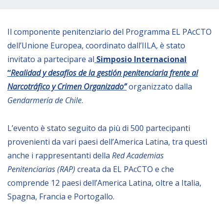
Empowerment socio- economico
Giustizia e Sicurezza
Il componente penitenziario del Programma EL PAcCTO
EUROsociAL
dell’Unione Europea, coordinato dall’IILA, è stato
invitato a partecipare al
Simposio Internacional
EL PAcCTO
“
Realidad y desafíos de la gestión penitenciaria frente al
EUROFRONT
Narcotráfico y Crimen Organizado”
organizzato dalla
COPOLAD III
Gendarmería de Chile
.
AL-INVEST Verde
L’evento è stato seguito da più di 500 partecipanti
provenienti da vari paesi dell’America Latina, tra questi
MEDIA
anche i rappresentanti della
Red Academias
Penitenciarias (RAP)
creata da EL PAcCTO e che
Foto
comprende 12 paesi dell’America Latina, oltre a Italia,
Video
Spagna, Francia e Portogallo.
Audio