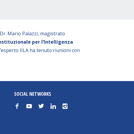
 Dr. Mario Palazzi, magistrato
stituzionale per l’Intelligenza
l’esperto IILA ha tenuto riunioni con
SOCIAL NETWORKS
f
y
t
n
i