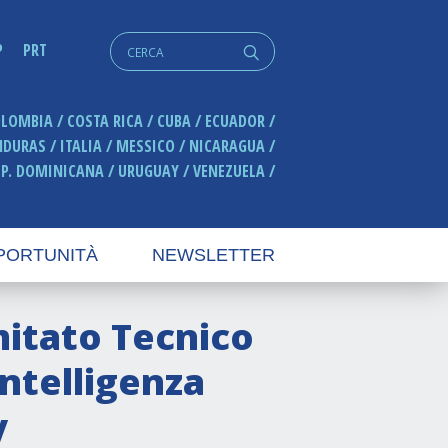
Cerca:
P
PRT
q
OLOMBIA
COSTA RICA
CUBA
ECUADOR
NDURAS
ITALIA
MESSICO
NICARAGUA
EP. DOMINICANA
URUGUAY
VENEZUELA
PORTUNITÀ
NEWSLETTER
mitato Tecnico
Intelligenza
y