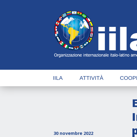
Skip
Main
Navigation
Navigation
IILA
ATTIVITÀ
COOP
30 novembre 2022