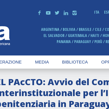
ITA
ES
f
y
t
n
i
ARGENTINA
BOLIVIA
BRASILE
CILE
C
EL SALVADOR
GUATEMALA
HAITI
HO
PANAMA
PARAGUAY
PERÙ
R
ERAZIONE
MEDIA
BIBLIOTECA
OP
EL PAcCTO: Avvio del Co
Interinstituzionale per l’
penitenziaria in Paragua