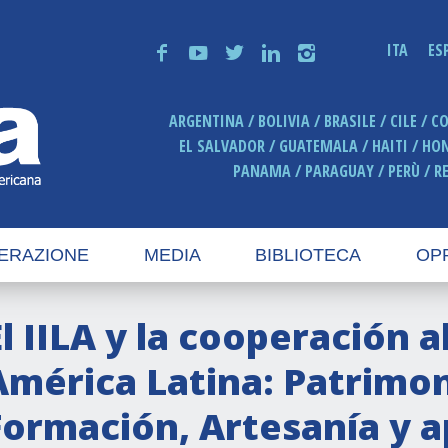
ITA
ES
f
y
t
n
i
ARGENTINA
BOLIVIA
BRASILE
CILE
C
EL SALVADOR
GUATEMALA
HAITI
HO
PANAMA
PARAGUAY
PERÙ
R
ERAZIONE
MEDIA
BIBLIOTECA
OP
El IILA y la cooperación a
América Latina: Patrimon
Formación, Artesanía y a