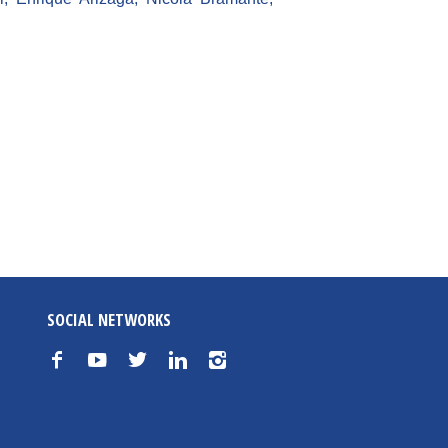
SOCIAL NETWORKS
f
y
t
n
i