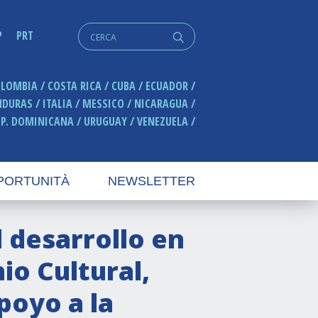
Cerca:
P
PRT
q
OLOMBIA
COSTA RICA
CUBA
ECUADOR
NDURAS
ITALIA
MESSICO
NICARAGUA
EP. DOMINICANA
URUGUAY
VENEZUELA
PORTUNITÀ
NEWSLETTER
l desarrollo en
io Cultural,
poyo a la