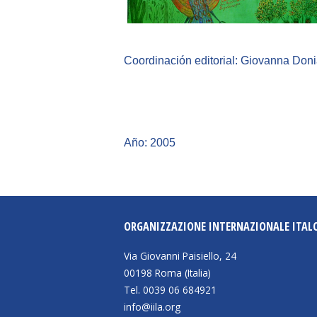
Coordinación editorial: Giovanna Doni
Año: 2005
ORGANIZZAZIONE INTERNAZIONALE ITAL
Via Giovanni Paisiello, 24
00198 Roma (Italia)
Tel. 0039 06 684921
info@iila.org