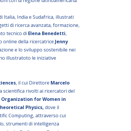
azioni con la regione latinoamericana.
Italia, India e Sudafrica, illustrati
getti di ricerca avanzata, formazione,
nto tecnico di
Elena Benedetti
,
 online della ricercatrice
Jenny
azione e lo sviluppo sostenibile nei
no illustratoto le iniziative
ciences
, il cui Direttore
Marcelo
ientifica rivolti ai ricercatori del
–
Organization for Women in
heoretical Physics,
dove il
ntific Computing, attraverso cui
o, strumenti di intelligenza