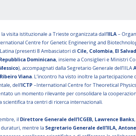
la visita istituzionale a Trieste organizzata dall’
IILA
– Organi
ternational Centre for Genetic Engineering and Biotechnology.
Latina (presenti 8 Ambasciatori di
Cile,
Colombia
,
El Salvad
Repubblica Dominicana
, insieme a Consiglieri e Ministri Co
Messico
), accompagnati dalla Segretario Generale dell’IILA
A
Ribeiro Viana
. L’incontro ha visto inoltre la partecipazione d
ale, dell’
ICTP
–International Centre for Theoretical Physics
ntato un momento rilevante per consolidare la cooperazione s
scientifica tra centri di ricerca internazionali.
embre, il
Direttore Generale dell’ICGEB,
Lawrence Banks
e duraturi, mentre la
Segretario Generale dell’IILA,
Antonel