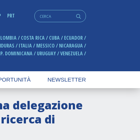
Cerca:
P
PRT
q
OLOMBIA
COSTA RICA
CUBA
ECUADOR
NDURAS
ITALIA
MESSICO
NICARAGUA
EP. DOMINICANA
URUGUAY
VENEZUELA
PORTUNITÀ
NEWSLETTER
una delegazione
 ricerca di