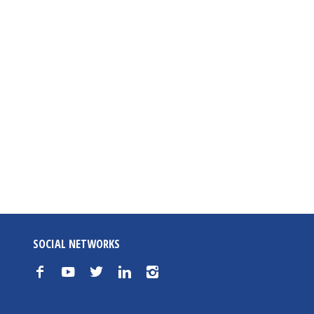
SOCIAL NETWORKS
f
y
t
n
i