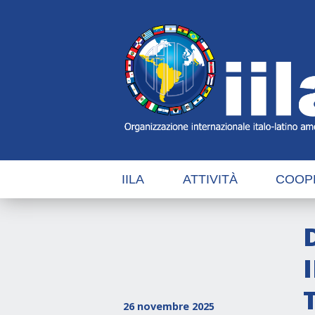
Skip
Main
Navigation
Navigation
IILA
ATTIVITÀ
COOP
I
26 novembre 2025