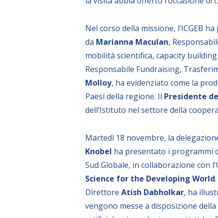
la visita abbia offerto l’occasione di
Nel corso della missione, l’ICGEB ha pr
da
Marianna Maculan
, Responsabil
mobilità scientifica, capacity buildi
Responsabile Fundraising, Trasferime
Molloy
, ha evidenziato come la prod
Paesi della regione. Il
Presidente de
dell’Istituto nel settore della coope
Martedì 18 novembre, la delegazione
Knobel
ha presentato i programmi di f
Sud Globale, in collaborazione con l
Science for the Developing World
Direttore
Atish Dabholkar
, ha illu
vengono messe a disposizione della c