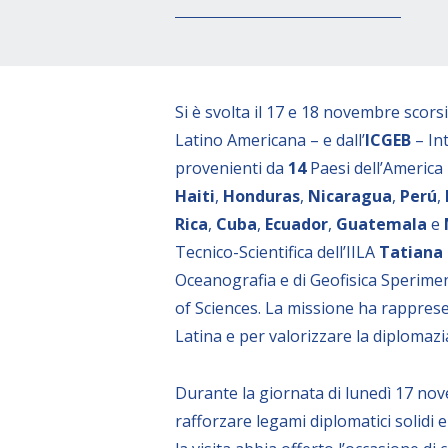
Si è svolta il 17 e 18 novembre scorsi 
Latino Americana – e dall’
ICGEB
– In
provenienti da
14
Paesi dell’America 
Haiti
,
Honduras
,
Nicaragua
,
Perú
,
Rica
,
Cuba
,
Ecuador
,
Guatemala
e
Tecnico-Scientifica dell’IILA
Tatiana 
Oceanografia e di Geofisica Speriment
of Sciences. La missione ha rapprese
Latina e per valorizzare la diplomazia 
Durante la giornata di lunedì 17 nov
rafforzare legami diplomatici solidi 