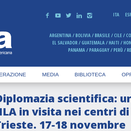
ITA
ES
f
y
t
n
i
ARGENTINA
BOLIVIA
BRASILE
CILE
C
EL SALVADOR
GUATEMALA
HAITI
HO
PANAMA
PARAGUAY
PERÙ
R
ERAZIONE
MEDIA
BIBLIOTECA
OP
Diplomazia scientifica: 
ILA in visita nei centri di
Trieste. 17-18 novembre