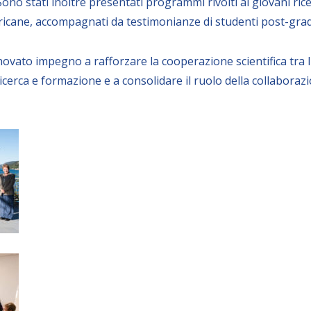
 Sono stati inoltre presentati programmi rivolti ai giovani ric
americane, accompagnati da testimonianze di studenti post-gra
ovato impegno a rafforzare la cooperazione scientifica tra I
icerca e formazione e a consolidare il ruolo della collabora