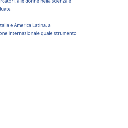
ercatori, alle donne nella scienza e
duate.
talia e America Latina, a
zione internazionale quale strumento