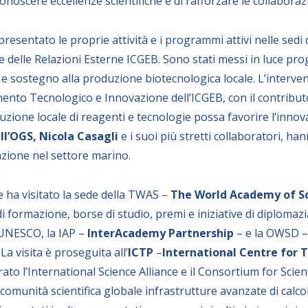
 conoscere eccellenze scientifiche e di rafforzare le collabor
esentato le proprie attività e i programmi attivi nelle sedi di 
e delle Relazioni Esterne ICGEB. Sono stati messi in luce pro
ng e sostegno alla produzione biotecnologica locale. L’interve
nto Tecnologico e Innovazione dell’ICGEB, con il contributo
uzione locale di reagenti e tecnologie possa favorire l’innov
ll’OGS, Nicola Casagli
e i suoi più stretti collaboratori, han
razione nel settore marino.
 ha visitato la sede della TWAS –
The World Academy of S
ormazione, borse di studio, premi e iniziative di diplomazia sc
’UNESCO, la IAP –
InterAcademy Partnership
– e la OWSD 
. La visita è proseguita all’
ICTP
–
International Centre for T
strato l’International Science Alliance e il Consortium for Scie
omunità scientifica globale infrastrutture avanzate di calcol