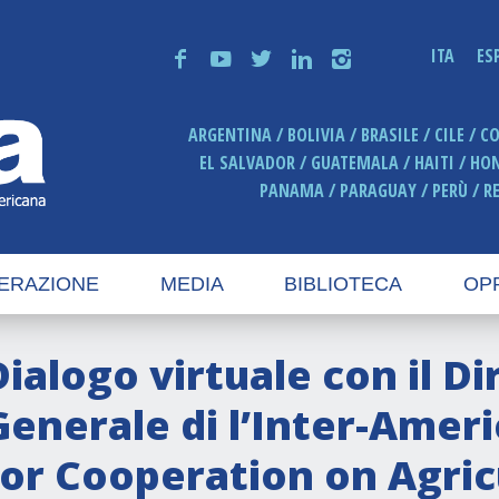
ITA
ES
f
y
t
n
i
ARGENTINA
BOLIVIA
BRASILE
CILE
C
EL SALVADOR
GUATEMALA
HAITI
HO
PANAMA
PARAGUAY
PERÙ
R
ERAZIONE
MEDIA
BIBLIOTECA
OP
Dialogo virtuale con il Di
Generale di l’Inter-Ameri
for Cooperation on Agricu