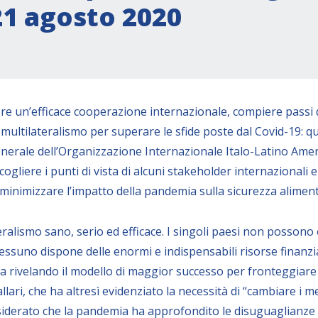
21 agosto 2020
ere un’efficace cooperazione internazionale, compiere passi d
el multilateralismo per superare le sfide poste dal Covid-19: 
enerale dell’Organizzazione Internazionale Italo-Latino Ameri
cogliere i punti di vista di alcuni stakeholder internazionali
minimizzare l’impatto della pandemia sulla sicurezza aliment
lismo sano, serio ed efficace. I singoli paesi non possono ot
essuno dispone delle enormi e indispensabili risorse finanzia
sta rivelando il modello di maggior successo per fronteggiar
llari, che ha altresì evidenziato la necessità di “cambiare i
derato che la pandemia ha approfondito le disuguaglianze so