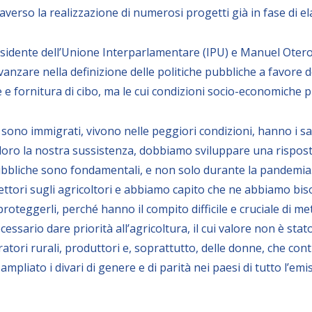
averso la realizzazione di numerosi progetti già in fase di e
esidente dell’Unione Interparlamentare (IPU) e Manuel Otero
vanzare nella definizione delle politiche pubbliche a favore d
e fornitura di cibo, ma le cui condizioni socio-economiche pr
li sono immigrati, vivono nelle peggiori condizioni, hanno i 
 loro la nostra sussistenza, dobbiamo sviluppare una rispost
pubbliche sono fondamentali, e non solo durante la pandemia
lettori sugli agricoltori e abbiamo capito che ne abbiamo b
teggerli, perché hanno il compito difficile e cruciale di mett
essario dare priorità all’agricoltura, il cui valore non è st
oratori rurali, produttori e, soprattutto, delle donne, che cont
pliato i divari di genere e di parità nei paesi di tutto l’emi