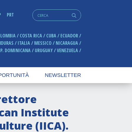
Cerca:
P
PRT
q
OLOMBIA
COSTA RICA
CUBA
ECUADOR
NDURAS
ITALIA
MESSICO
NICARAGUA
EP. DOMINICANA
URUGUAY
VENEZUELA
PORTUNITÀ
NEWSLETTER
rettore
can Institute
lture (IICA).