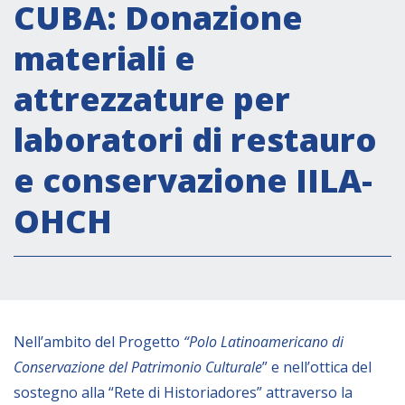
Attività istituzionali
CUBA: Donazione
Segreteria Culturale
materiali e
Segreteria Socio-economica
attrezzature per
Segreteria Tecnico scientifica
laboratori di restauro
Forum PMI
Conferenze Italia-America Latina e Caraibi
e conservazione IILA-
Rete per la promozione dell’uguaglianza di
OHCH
genere
Borse di Studio
Partnership
COOPERAZIONE
Nell’ambito del Progetto
“Polo Latinoamericano di
Conservazione del Patrimonio Culturale
”
e nell’ottica del
Patrimonio culturale
sostegno alla “Rete di Historiadores” attraverso la