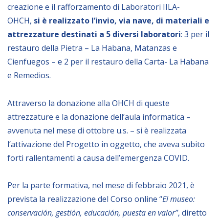
creazione e il rafforzamento di Laboratori IILA-
Empowerment socio- economico
OHCH,
si è realizzato l’invio, via nave, di
materiali e
Giustizia e Sicurezza
attrezzature destinati a 5 diversi laboratori
: 3 per il
EUROsociAL
restauro della Pietra – La Habana, Matanzas e
EL PAcCTO
Cienfuegos – e 2 per il restauro della Carta- La Habana
e Remedios.
EUROFRONT
COPOLAD III
Attraverso la donazione alla OHCH di queste
AL-INVEST Verde
attrezzature e la donazione dell’aula informatica –
avvenuta nel mese di ottobre u.s. – si è realizzata
MEDIA
l’attivazione del Progetto in oggetto, che aveva subito
forti rallentamenti a causa dell’emergenza COVID.
Foto
Per la parte formativa, nel mese di febbraio 2021, è
Video
prevista la realizzazione del Corso online “
El museo:
Audio
conservación, gestión, educación, puesta en valor”
, diretto