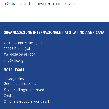
a Cuba e a tutti i Paesi centroamericani.
BIBLIOTECA
Catalogo
ORGANIZZAZIONE INTERNAZIONALE ITALO-LATINO AMERICANA
Pubblicazioni
Via Giovanni Paisiello, 24
OPPORTUNITÀ
00198 Roma (Italia)
Tel. 0039 06 684921
info@iila.org
Bandi
NOTE LEGALI
Borse di studio
Privacy Policy
Alta Formazione
Gestione dei cookies
Albo fornitori
© 2026 All rights reserved.
Credits:
Contratti/Accordi/Grant
Officine Sviluppo e Ricerca srl