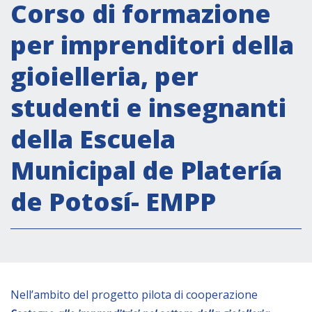
Attività istituzionali
Corso di formazione
Segreteria Culturale
per imprenditori della
Segreteria Socio-economica
gioielleria, per
Segreteria Tecnico scientifica
studenti e insegnanti
Forum PMI
Conferenze Italia-America Latina e Caraibi
della Escuela
Rete per la promozione dell’uguaglianza di
Municipal de Platería
genere
Borse di Studio
de Potosí- EMPP
Partnership
COOPERAZIONE
Nell’ambito del progetto pilota di cooperazione
Patrimonio culturale