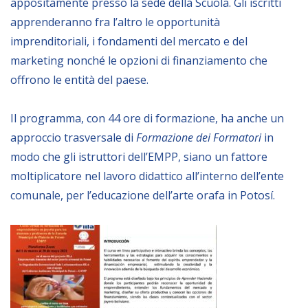
appositamente presso la sede della Scuola. Gli iscritti
apprenderanno fra l’altro le opportunità
BIBLIOTECA
imprenditoriali, i fondamenti del mercato e del
marketing nonché le opzioni di finanziamento che
Catalogo
offrono le entità del paese.
Pubblicazioni
Il programma, con 44 ore di formazione, ha anche un
OPPORTUNITÀ
approccio trasversale di
Formazione dei Formatori
in
modo che gli istruttori dell’EMPP, siano un fattore
moltiplicatore nel lavoro didattico all’interno dell’ente
Bandi
comunale, per l’educazione dell’arte orafa in Potosí.
Borse di studio
Alta Formazione
Albo fornitori
Contratti/Accordi/Grant