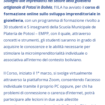
Sostegno alle imprenditrici nel settore della gioielleria
Empowerment socio- economico
artigianale di Potosí in Bolivia
, l’IILA ha avviato il
corso di
Giustizia e Sicurezza
formazione online sullo sviluppo imprenditoriale in
gioielleria
, con un programma di formazione rivolto a
EUROsociAL
30 studenti e 5 insegnanti della Scuola Municipale de
EL PAcCTO
Platería de Potosí – EMPP, con il quale, attraverso
EUROFRONT
concetti e strumenti, gli studenti saranno in grado di
COPOLAD III
acquisire le conoscenze e le abilità necessarie per
stimolare la microimprenditorialità individuale o
AL-INVEST Verde
associativa all’interno del contesto boliviano.
MEDIA
Il Corso, iniziato il 1° marzo, si svolge virtualmente
attraverso la piattaforma Zoom, consentendo l’accesso
Foto
individuale tramite il proprio PC oppure, per chi ha
Video
problemi di connessione o carenza d’internet, potrà
partecipare alle lezioni in due aule allestite
Audio