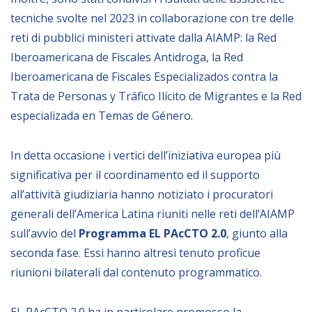
tecniche svolte nel 2023 in collaborazione con tre delle
BIBLIOTECA
reti di pubblici ministeri attivate dalla AIAMP: la Red
Iberoamericana de Fiscales Antidroga, la Red
Catalogo
Iberoamericana de Fiscales Especializados contra la
Pubblicazioni
Trata de Personas y Tráfico Ilícito de Migrantes e la Red
especializada en Temas de Género.
OPPORTUNITÀ
In detta occasione i vertici dell’iniziativa europea più
significativa per il coordinamento ed il supporto
Bandi
all’attività giudiziaria hanno notiziato i procuratori
Borse di studio
generali dell’America Latina riuniti nelle reti dell’AIAMP
Alta Formazione
sull’avvio del
Programma EL PAcCTO 2.0
, giunto alla
seconda fase. Essi hanno altresì tenuto proficue
Albo fornitori
riunioni bilaterali dal contenuto programmatico.
Contratti/Accordi/Grant
EL PAcCTO 2.0 ha in particolare promosso la