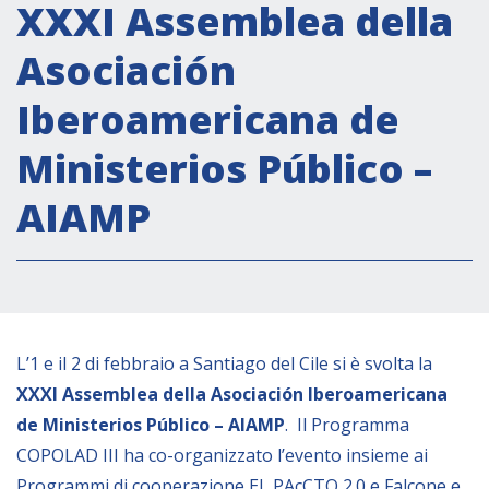
Attività istituzionali
XXXI Assemblea della
Segreteria Culturale
Asociación
Segreteria Socio-economica
Iberoamericana de
Segreteria Tecnico scientifica
Ministerios Público –
Forum PMI
Conferenze Italia-America Latina e Caraibi
AIAMP
Rete per la promozione dell’uguaglianza di
genere
Borse di Studio
Partnership
L’1 e il 2 di febbraio a Santiago del Cile si è svolta la
XXXI Assemblea della Asociación Iberoamericana
COOPERAZIONE
de Ministerios Público – AIAMP
. Il Programma
COPOLAD III ha co-organizzato l’evento insieme ai
Patrimonio culturale
Programmi di cooperazione EL PAcCTO 2.0 e Falcone e