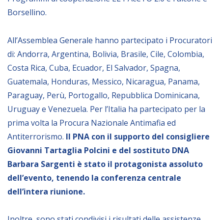
Empowerment socio- economico
Borsellino.
Giustizia e Sicurezza
All’Assemblea Generale hanno partecipato i Procuratori
EUROsociAL
di: Andorra, Argentina, Bolivia, Brasile, Cile, Colombia,
EL PAcCTO
Costa Rica, Cuba, Ecuador, El Salvador, Spagna,
EUROFRONT
Guatemala, Honduras, Messico, Nicaragua, Panama,
Paraguay, Perù, Portogallo, Repubblica Dominicana,
COPOLAD III
Uruguay e Venezuela. Per l’Italia ha partecipato per la
AL-INVEST Verde
prima volta la Procura Nazionale Antimafia ed
Antiterrorismo.
Il PNA con il supporto del consigliere
MEDIA
Giovanni Tartaglia Polcini e del sostituto DNA
Barbara Sargenti è stato il protagonista assoluto
Foto
dell’evento, tenendo la conferenza centrale
Video
dell’intera riunione.
Audio
Inoltre, sono stati condivisi i risultati delle assistenze