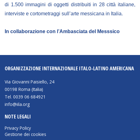
Empowerment socio- economico
di 1.500 immagini di oggetti distribuiti in 28 città italiane,
interviste e cortometraggi sull’arte messicana in Italia.
Giustizia e Sicurezza
EUROsociAL
In collaborazione con l’Ambasciata del Messsico
EL PAcCTO
EUROFRONT
COPOLAD III
ORGANIZZAZIONE INTERNAZIONALE ITALO-LATINO AMERICANA
AL-INVEST Verde
Via Giovanni Paisiello, 24
00198 Roma (Italia)
MEDIA
Tel. 0039 06 684921
info@iila.org
Foto
NOTE LEGALI
Video
Privacy Policy
Audio
Gestione dei cookies