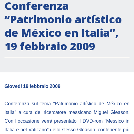
Attività istituzionali
Conferenza
Segreteria Culturale
“Patrimonio artístico
Segreteria Socio-economica
de México en Italia”,
Segreteria Tecnico scientifica
19 febbraio 2009
Forum PMI
Conferenze Italia-America Latina e Caraibi
Rete per la promozione dell’uguaglianza di
genere
Borse di Studio
Giovedi 19 febbraio 2009
Partnership
Conferenza sul tema “Patrimonio artístico de México en
COOPERAZIONE
Italia” a cura del ricercatore messicano Miguel Gleason.
Con l’occasione verrà presentato il DVD-rom “Messico in
Patrimonio culturale
Italia e nel Vaticano” dello stesso Gleason, contenente più