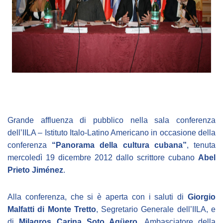
Empowerment socio- economico
Giustizia e Sicurezza
EUROsociAL
EL PAcCTO
EUROFRONT
COPOLAD III
AL-INVEST Verde
Grande affluenza di pubblico nella sala conferenza
dell’IILA – Istituto Italo-Latino Americano in occasione della
conferenza
“Panorama della cultura cubana”
, tenuta
MEDIA
mercoledì 19 dicembre 2012 dallo scrittore cubano
Abel
Prieto Jiménez
.
Foto
Video
Alla conferenza, che si è aperta con i saluti di
Giorgio
Malfatti di Monte Tretto
, Segretario Generale dell’IILA, e
Audio
di
Milagros Carina Soto Agüero
, Ambasciatore della