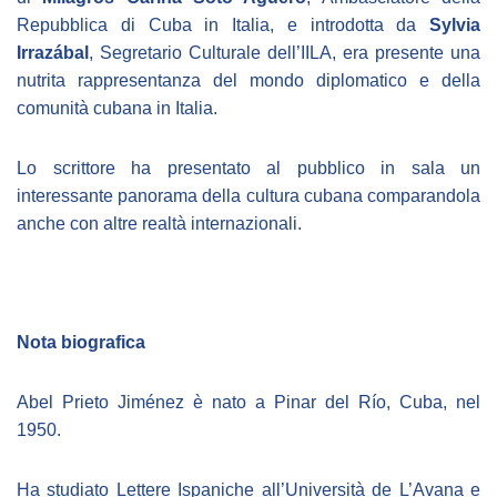
Repubblica di Cuba in Italia, e introdotta da
Sylvia
BIBLIOTECA
Irrazábal
, Segretario Culturale dell’IILA, era presente una
nutrita rappresentanza del mondo diplomatico e della
Catalogo
comunità cubana in Italia.
Pubblicazioni
Lo scrittore ha presentato al pubblico in sala un
interessante panorama della cultura cubana comparandola
OPPORTUNITÀ
anche con altre realtà internazionali.
Bandi
Borse di studio
Nota biografica
Alta Formazione
Abel Prieto Jiménez è nato a Pinar del Río, Cuba, nel
Albo fornitori
1950.
Contratti/Accordi/Grant
Ha studiato Lettere Ispaniche all’Università de L’Avana e