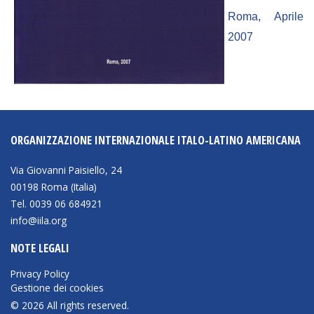
Empowerment socio- economico
Roma, Aprile
Giustizia e Sicurezza
2007
EUROsociAL
EL PAcCTO
EUROFRONT
COPOLAD III
ORGANIZZAZIONE INTERNAZIONALE ITALO-LATINO AMERICANA
AL-INVEST Verde
Via Giovanni Paisiello, 24
00198 Roma (Italia)
Tel. 0039 06 684921
MEDIA
info@iila.org
Foto
NOTE LEGALI
Video
Privacy Policy
Gestione dei cookies
Audio
© 2026 All rights reserved.