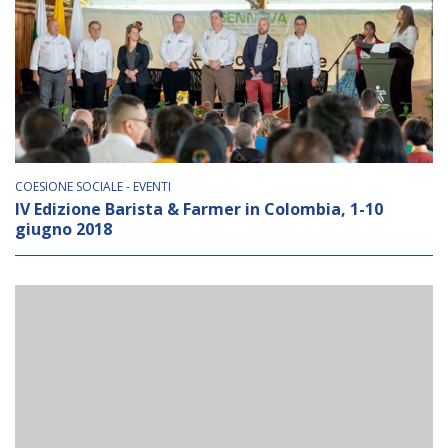
Empowerment socio- economico
Giustizia e Sicurezza
EUROsociAL
EL PAcCTO
EUROFRONT
COESIONE SOCIALE - EVENTI
COPOLAD III
IV Edizione Barista & Farmer in Colombia, 1-10
giugno 2018
AL-INVEST Verde
MEDIA
Foto
Video
Audio