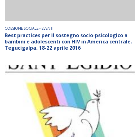
BIBLIOTECA
COESIONE SOCIALE - EVENTI
Catalogo
Best practices per il sostegno socio-psicologico a
bambini e adolescenti con HIV in America centrale.
Pubblicazioni
Tegucigalpa, 18-22 aprile 2016
OPPORTUNITÀ
Bandi
Borse di studio
Alta Formazione
Albo fornitori
Contratti/Accordi/Grant