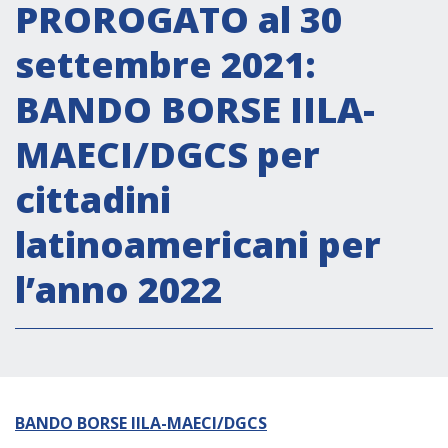
Attività istituzionali
PROROGATO al 30
Segreteria Culturale
settembre 2021:
Segreteria Socio-economica
BANDO BORSE IILA-
Segreteria Tecnico scientifica
MAECI/DGCS per
Forum PMI
Conferenze Italia-America Latina e Caraibi
cittadini
Rete per la promozione dell’uguaglianza di
latinoamericani per
genere
Borse di Studio
l’anno 2022
Partnership
COOPERAZIONE
BANDO BORSE IILA-MAECI/DGCS
Patrimonio culturale