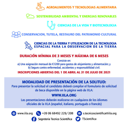
BIBLIOTECA
Catalogo
Pubblicazioni
OPPORTUNITÀ
Bandi
Borse di studio
Alta Formazione
Albo fornitori
Contratti/Accordi/Grant