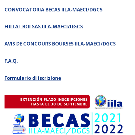
Empowerment socio- economico
CONVOCATORIA BECAS IILA-MAECI/DGCS
Giustizia e Sicurezza
EUROsociAL
EDITAL BOLSAS IILA-MAECI/DGCS
EL PAcCTO
AVIS DE CONCOURS BOURSES IILA-MAECI/DGCS
EUROFRONT
COPOLAD III
F.A.Q.
AL-INVEST Verde
Formulario di iscrizione
MEDIA
Foto
Video
Audio