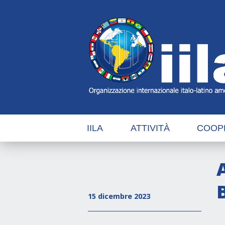
Skip
Main
Navigation
Navigation
IILA
ATTIVITÀ
COOP
15 dicembre 2023