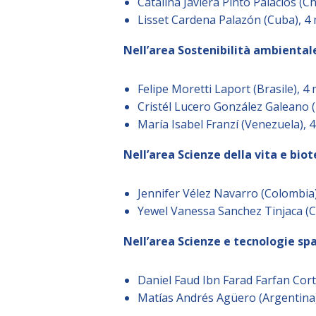
Catalina Javiera Pinto Palacios (Ch
Lisset Cardena Palazón (Cuba), 4
Nell’area Sostenibilità ambientale
Felipe Moretti Laport (Brasile), 4
Cristél Lucero González Galeano 
María Isabel Franzí (Venezuela), 
Nell’area Scienze della vita e bio
Jennifer Vélez Navarro (Colombia)
Yewel Vanessa Sanchez Tinjaca (C
Nell’area Scienze e tecnologie spa
Daniel Faud Ibn Farad Farfan Cort
Matías Andrés Agüero (Argentina)