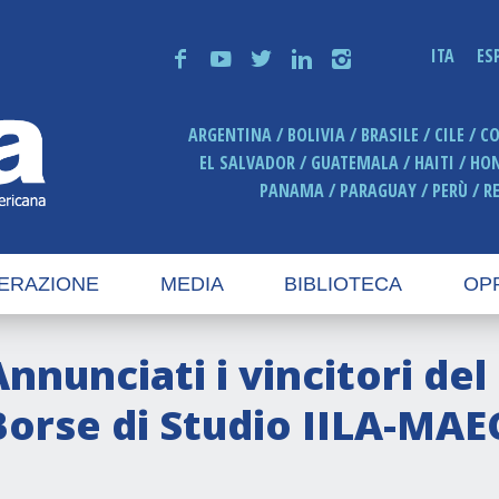
ITA
ES
f
y
t
n
i
ARGENTINA
BOLIVIA
BRASILE
CILE
C
EL SALVADOR
GUATEMALA
HAITI
HO
PANAMA
PARAGUAY
PERÙ
R
ERAZIONE
MEDIA
BIBLIOTECA
OP
Annunciati i vincitori de
Borse di Studio IILA-MA