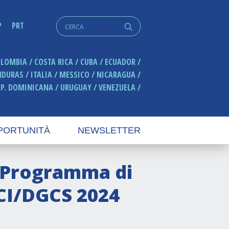
Cerca:
P
PRT
q
OLOMBIA
COSTA RICA
CUBA
ECUADOR
NDURAS
ITALIA
MESSICO
NICARAGUA
EP. DOMINICANA
URUGUAY
VENEZUELA
PORTUNITÀ
NEWSLETTER
l Programma di
ECI/DGCS 2024