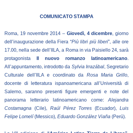
COMUNICATO STAMPA
Roma, 19 novembre 2014 –
Giovedì,
4 dicembre
, giorno
dell’inaugurazione della Fiera “
Più libri più liberi
”, alle ore
17.00, nella sede dell’IILA, a Roma in via Paisiello 24, sarà
protagonista
Il nuovo romanzo latinoamericano
.
All’appuntamento, introdotto da
Sylvia Irrazábal
, Segretario
Culturale dell’IILA e coordinato da
Rosa Maria Grillo
,
docente di letteratura ispanoamericana all’Università di
Salerno, saranno presenti figure emergenti e note del
panorama letterario latinoamericano come:
Alejandra
Costamagna
(Cile),
Raúl Pérez Torres
(Ecuador),
Luis
Felipe Lomelí
(Messico),
Eduardo González
Viaña
(Perú).