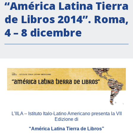
Attività istituzionali
“América Latina Tierra
Segreteria Culturale
de Libros 2014”. Roma,
Segreteria Socio-economica
4 – 8 dicembre
Segreteria Tecnico scientifica
Forum PMI
Conferenze Italia-America Latina e Caraibi
Rete per la promozione dell’uguaglianza di
genere
Borse di Studio
Partnership
COOPERAZIONE
L’IILA – Istituto Italo-Latino Americano presenta la VII
Edizione di
Patrimonio culturale
“América Latina Tierra de Libros”