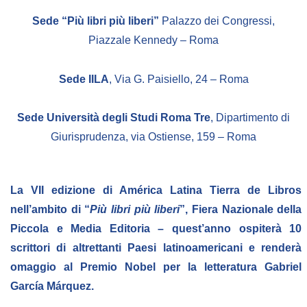
Sede “Più libri più liberi”
Palazzo dei Congressi,
BIBLIOTECA
Piazzale Kennedy – Roma
Catalogo
Sede IILA
, Via G. Paisiello, 24 – Roma
Pubblicazioni
Sede Università degli Studi Roma Tre
, Dipartimento di
OPPORTUNITÀ
Giurisprudenza, via Ostiense, 159 – Roma
Bandi
La VII edizione di América Latina Tierra de Libros
Borse di studio
nell’ambito di “
Più libri più liberi
”, Fiera Nazionale della
Alta Formazione
Piccola e Media Editoria – quest’anno ospiterà 10
scrittori di altrettanti Paesi latinoamericani e renderà
Albo fornitori
omaggio al Premio Nobel per la letteratura Gabriel
Contratti/Accordi/Grant
García Márquez.