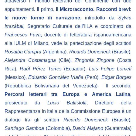
attraverso il mondo letterario del Continente con due
appuntamenti. Il primo,
Il Microracconto. Racconti brevi:
le nuove forme di narrazione
, introdotto da
Sylvia
Irrazábal,
Segretario Culturale dell’IILA e coordinato da
Francesco Fava
, docente di letteratura ispanoamericana
alla IULM di Milano, vede la partecipazione degli scrittori
Rosalba Campra
(Argentina),
Ricardo Domeneck
(Brasile),
Alejandra Costamagna
(Cile),
Zingonia Zingone
(Costa
Rica),
Raúl Pérez Torres
(Ecuador),
Luis Felipe Lomelí
(Messico),
Eduardo González Viaña
(Perú),
Edgar Borges
(Repubblica Bolivariana del Venezuela). Il secondo,
Percorsi letterari tra Europa e America Latina
,
presieduto da
Lucio Battistotti
, Direttore della
Rappresentanza in Italia della Commissione Europea è un
dialogo tra gli scrittori
Ricardo Domeneck
(Brasile),
Santiago Gamboa
(Colombia),
David Majano
(Guatemala)