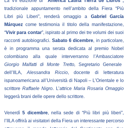
La VII edizione di
“América Latina Tierra de Libros”,
tradizionale appuntamento nell’ambito della Fiera “Più
Libri più Liberi”, renderà omaggio a
Gabriel García
Márquez
come testimonia il titolo della manifestazione,
“
Vivir para contar
”, ispirato al primo dei tre volumi dei suoi
racconti autobiografici.
Sabato 6 dicembre
, in particolare,
è in programma una serata dedicata al premio Nobel
colombiano alla quale interverranno l’Ambasciatore
Giorgio
Malfatti di Monte Tretto,
Segretario Generale
dell’IILA,
Alessandra Riccio
, docente di letteratura
ispanoamericana all’Università di Napoli – L’Orientale e lo
scrittore
Raffaele Nigro
. L’attrice
Maria Rosaria Omaggio
leggerà brani delle opere dello scrittore.
Venerdì
5 dicembre
, nella sede di “Più libri più liberi”,
l’IILA offrirà ai visitatori della Fiera un interessante percorso