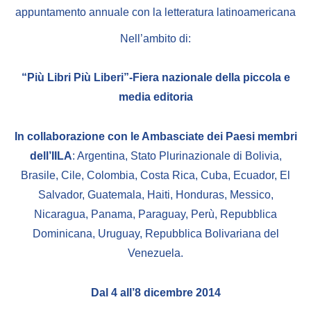
Empowerment socio- economico
appuntamento annuale con la letteratura latinoamericana
Giustizia e Sicurezza
Nell’ambito di:
EUROsociAL
“Più Libri Più Liberi”-Fiera nazionale della piccola e
EL PAcCTO
media editoria
EUROFRONT
COPOLAD III
In collaborazione con le Ambasciate dei Paesi membri
dell’IILA
: Argentina, Stato Plurinazionale di Bolivia,
AL-INVEST Verde
Brasile, Cile, Colombia, Costa Rica, Cuba, Ecuador, El
Salvador, Guatemala, Haiti, Honduras, Messico,
MEDIA
Nicaragua, Panama, Paraguay, Perù, Repubblica
Dominicana, Uruguay, Repubblica Bolivariana del
Foto
Venezuela.
Video
Dal 4 all’8 dicembre 2014
Audio