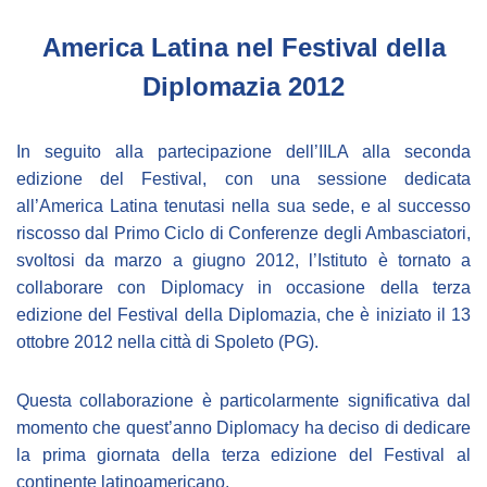
Empowerment socio- economico
America Latina nel Festival della
Giustizia e Sicurezza
Diplomazia 2012
EUROsociAL
EL PAcCTO
In seguito alla partecipazione dell’IILA alla seconda
EUROFRONT
edizione del Festival, con una sessione dedicata
all’America Latina tenutasi nella sua sede, e al successo
COPOLAD III
riscosso dal Primo Ciclo di Conferenze degli Ambasciatori,
AL-INVEST Verde
svoltosi da marzo a giugno 2012, l’Istituto è tornato a
collaborare con Diplomacy in occasione della terza
edizione del Festival della Diplomazia, che è iniziato il 13
MEDIA
ottobre 2012 nella città di Spoleto (PG).
Foto
Questa collaborazione è particolarmente significativa dal
Video
momento che quest’anno Diplomacy ha deciso di dedicare
la prima giornata della terza edizione del Festival al
Audio
continente latinoamericano.