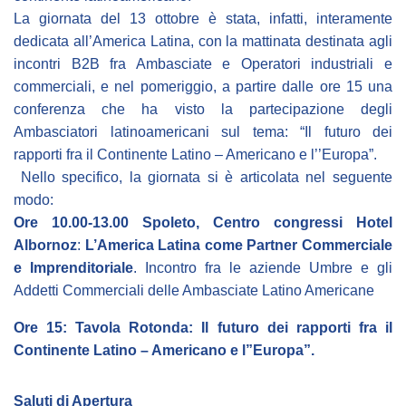
La giornata del 13 ottobre è stata, infatti, interamente
BIBLIOTECA
dedicata all’America Latina, con la mattinata destinata agli
incontri B2B fra Ambasciate e Operatori industriali e
commerciali, e nel pomeriggio, a partire dalle ore 15 una
Catalogo
conferenza che ha visto la partecipazione degli
Pubblicazioni
Ambasciatori latinoamericani sul tema: “Il futuro dei
rapporti fra il Continente Latino – Americano e l’’Europa”.
Nello specifico, la giornata si è articolata nel seguente
OPPORTUNITÀ
modo:
Ore 10.00-13.00 Spoleto, Centro congressi Hotel
Bandi
Albornoz
:
L’America Latina come Partner Commerciale
Borse di studio
e Imprenditoriale
. Incontro fra le aziende Umbre e gli
Addetti Commerciali delle Ambasciate Latino Americane
Alta Formazione
Ore 15: Tavola Rotonda: Il futuro dei rapporti fra il
Albo fornitori
Continente Latino – Americano e l”Europa”.
Contratti/Accordi/Grant
Saluti di Apertura