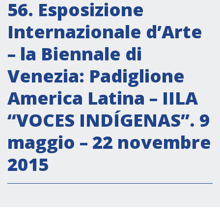
Attività istituzionali
56. Esposizione
Segreteria Culturale
Internazionale d’Arte
Segreteria Socio-economica
– la Biennale di
Segreteria Tecnico scientifica
Venezia: Padiglione
Forum PMI
Conferenze Italia-America Latina e Caraibi
America Latina – IILA
Rete per la promozione dell’uguaglianza di
“VOCES INDÍGENAS”. 9
genere
Borse di Studio
maggio – 22 novembre
Partnership
2015
COOPERAZIONE
Patrimonio culturale