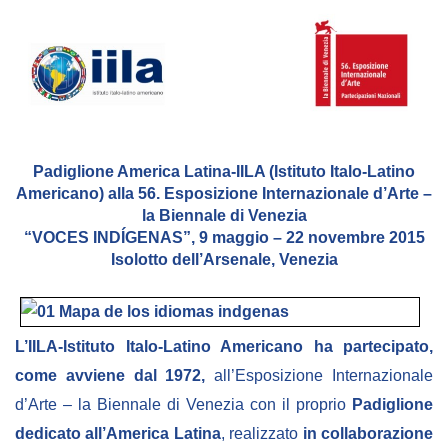
Empowerment socio- economico
Giustizia e Sicurezza
EUROsociAL
EL PAcCTO
EUROFRONT
Padiglione America Latina-IILA (Istituto Italo-Latino
COPOLAD III
Americano) alla 56. Esposizione Internazionale d’Arte –
la Biennale di Venezia
AL-INVEST Verde
“VOCES INDÍGENAS”, 9 maggio – 22 novembre 2015
Isolotto dell’Arsenale, Venezia
MEDIA
L’IILA-Istituto Italo-Latino Americano ha partecipato,
Foto
come avviene dal 1972,
all’Esposizione Internazionale
Video
d’Arte – la Biennale di Venezia con il proprio
Padiglione
Audio
dedicato all’America Latina
, realizzato
in collaborazione