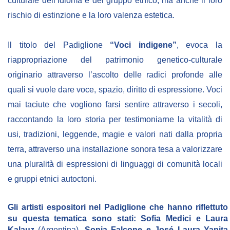
culturale dell’idioma e del gruppo etnico, ma anche il loro
NEWSLETTER
rischio di estinzione e la loro valenza estetica.
Il titolo del Padiglione
“Voci indigene”
, evoca la
riappropriazione del patrimonio genetico-culturale
originario attraverso l’ascolto delle radici profonde alle
quali si vuole dare voce, spazio, diritto di espressione. Voci
mai taciute che vogliono farsi sentire attraverso i secoli,
raccontando la loro storia per testimoniarne la vitalità di
usi, tradizioni, leggende, magie e valori nati dalla propria
terra, attraverso una installazione sonora tesa a valorizzare
una pluralità di espressioni di linguaggi di comunità locali
e gruppi etnici autoctoni.
Gli artisti espositori nel Padiglione che hanno riflettuto
su questa tematica sono stati: Sofia Medici e Laura
Kalauz
(Argentina),
Sonia Falcone e José Laura Yapita