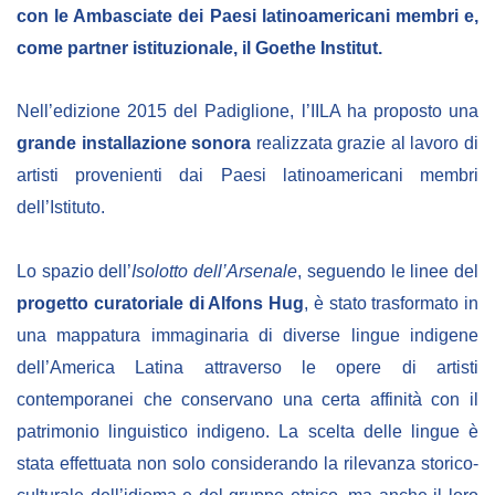
con le Ambasciate dei Paesi latinoamericani membri e,
BIBLIOTECA
come partner istituzionale, il Goethe Institut.
Catalogo
Nell’edizione 2015 del Padiglione, l’IILA ha proposto una
grande installazione sonora
realizzata grazie al lavoro di
Pubblicazioni
artisti provenienti dai Paesi latinoamericani membri
dell’Istituto.
OPPORTUNITÀ
Lo spazio dell’
Isolotto dell’Arsenale
, seguendo le linee del
Bandi
progetto curatoriale di Alfons Hug
, è stato trasformato in
Borse di studio
una mappatura immaginaria di diverse lingue indigene
Alta Formazione
dell’America Latina attraverso le opere di artisti
contemporanei che conservano una certa affinità con il
Albo fornitori
patrimonio linguistico indigeno. La scelta delle lingue è
Contratti/Accordi/Grant
stata effettuata non solo considerando la rilevanza storico-