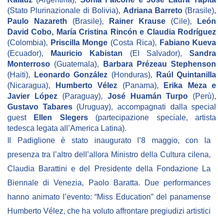
(Stato Plurinazionale di Bolivia),
Adriana Barreto
(Brasile),
Paulo Nazareth
(Brasile),
Rainer Krause
(Cile),
León
David Cobo, María Cristina Rincón e Claudia Rodríguez
(Colombia),
Priscilla Monge
(Costa Rica),
Fabiano Kueva
(Ecuador),
Mauricio Kabistan
(El Salvador),
Sandra
Monterroso
(Guatemala),
Barbara Prézeau Stephenson
(Haiti),
Leonardo González
(Honduras),
Raúl Quintanilla
(Nicaragua),
Humberto Vélez
(Panama),
Erika Meza e
Javier López
(Paraguay),
José Huamán Turpo
(Perù),
Gustavo Tabares
(Uruguay), accompagnati dalla special
guest
Ellen Slegers
(partecipazione speciale, artista
tedesca legata all’America Latina).
Il Padiglione è stato inaugurato l’8 maggio, con la
presenza tra l’altro dell’allora Ministro della Cultura cilena,
Claudia Barattini e del Presidente della Fondazione La
Biennale di Venezia, Paolo Baratta. Due performances
hanno animato l’evento: “Miss Education” del panamense
Humberto Vélez, che ha voluto affrontare pregiudizi artistici