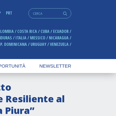
Cerca:
P
PRT
q
OLOMBIA
COSTA RICA
CUBA
ECUADOR
NDURAS
ITALIA
MESSICO
NICARAGUA
EP. DOMINICANA
URUGUAY
VENEZUELA
PORTUNITÀ
NEWSLETTER
tto
 Resiliente al
 Piura”