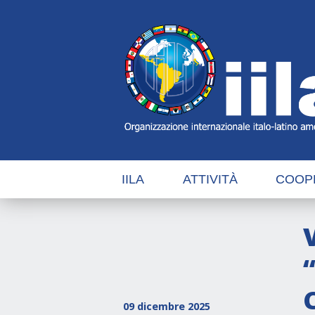
Skip
Main
Navigation
Navigation
IILA
ATTIVITÀ
COOP
09 dicembre 2025