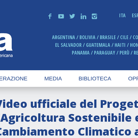
ITA
ES
f
y
t
n
i
ARGENTINA
BOLIVIA
BRASILE
CILE
C
EL SALVADOR
GUATEMALA
HAITI
HO
PANAMA
PARAGUAY
PERÙ
R
ERAZIONE
MEDIA
BIBLIOTECA
OP
Video ufficiale del Proge
“Agricoltura Sostenibile e
Cambiamento Climatico a