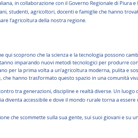
liana, in collaborazione con il Governo Regionale di Piura e l
ani, studenti, agricoltori, docenti e famiglie che hanno trov
re l’agricoltura della nostra regione.
che qui scoprono che la scienza e la tecnologia possono cambi
stanno imparando nuovi metodi tecnologici per produrre co
nano per la prima volta a un’agricoltura moderna, pulita e sos
i
, che hanno trasformato questo spazio in una comunità viva
ontro tra generazioni, discipline e realtà diverse. Un luogo 
gia diventa accessibile e dove il mondo rurale torna a essere
ione che scommette sulla sua gente, sui suoi giovani e su un