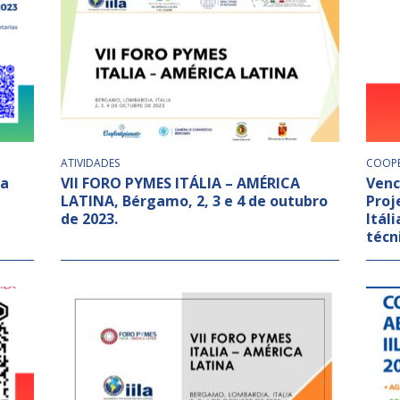
ATIVIDADES
COOP
na
VII FORO PYMES ITÁLIA – AMÉRICA
Venc
LATINA, Bérgamo, 2, 3 e 4 de outubro
Proj
de 2023.
Itál
técn