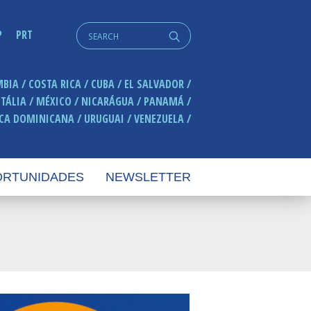
Search
P
PRT
q
for:
MBIA
COSTA RICA
CUBA
EL SALVADOR
ITÁLIA
MÉXICO
NICARÁGUA
PANAMÁ
ICA DOMINICANA
URUGUAI
VENEZUELA
RTUNIDADES
NEWSLETTER