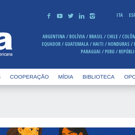
ITA
ES
f
y
t
n
i
ARGENTINA
BOLÍVIA
BRASIL
CHILE
COLÔ
EQUADOR
GUATEMALA
HAITI
HONDURAS
PARAGUAI
PERU
REPÚBL
S
COOPERAÇÃO
MÍDIA
BIBLIOTECA
OPO