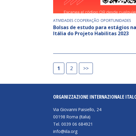
ATIVIDADES
COOPERAÇÃO
OPORTUNIDADES
Bolsas de estudo para estágios n
Itália do Projeto Habilitas 2023
1
2
>>
ORGANIZZAZIONE INTERNAZIONALE ITAL
Via Giovanni Paisiello, 24
00198 Roma (Italia)
Tel. 0039 06 684921
info@iila.org