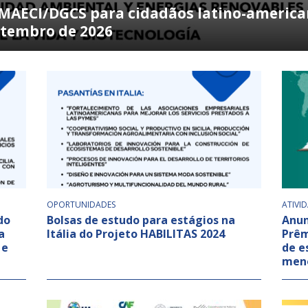
MAECI/DGCS para cidadãos latino-american
setembro de 2026
OPORTUNIDADES
ATIVI
do
Bolsas de estudo para estágios na
Anun
a
Itália do Projeto HABILITAS 2024
Prêm
 e
de e
meno