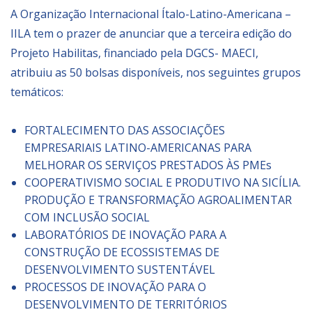
EL PAcCTO
A Organização Internacional Ítalo-Latino-Americana –
IILA tem o prazer de anunciar que a terceira edição do
EUROsociAL
Projeto Habilitas, financiado pela DGCS- MAECI,
atribuiu as 50 bolsas disponíveis, nos seguintes grupos
MÍDIA
temáticos:
Foto
FORTALECIMENTO DAS ASSOCIAÇÕES
Áudio
EMPRESARIAIS LATINO-AMERICANAS PARA
MELHORAR OS SERVIÇOS PRESTADOS ÀS PMEs
Vídeo
COOPERATIVISMO SOCIAL E PRODUTIVO NA SICÍLIA.
PRODUÇÃO E TRANSFORMAÇÃO AGROALIMENTAR
BIBLIOTECA
COM INCLUSÃO SOCIAL
LABORATÓRIOS DE INOVAÇÃO PARA A
CONSTRUÇÃO DE ECOSSISTEMAS DE
Catálogo
DESENVOLVIMENTO SUSTENTÁVEL
Publicações
PROCESSOS DE INOVAÇÃO PARA O
DESENVOLVIMENTO DE TERRITÓRIOS