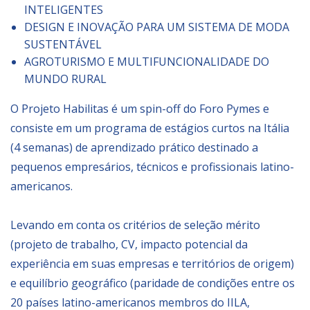
INTELIGENTES
OPORTUNIDADES
DESIGN E INOVAÇÃO PARA UM SISTEMA DE MODA
SUSTENTÁVEL
Alta Formação
AGROTURISMO E MULTIFUNCIONALIDADE DO
Bolsas de estudo
MUNDO RURAL
Editais
O Projeto Habilitas é um spin-off do Foro Pymes e
consiste em um programa de estágios curtos na Itália
Fornecedores credenciados
(4 semanas) de aprendizado prático destinado a
Para as empresas
pequenos empresários, técnicos e profissionais latino-
Contratos/Acordos/Grant
americanos.
NEWSLETTER
Levando em conta os critérios de seleção mérito
(projeto de trabalho, CV, impacto potencial da
experiência em suas empresas e territórios de origem)
e equilíbrio geográfico (paridade de condições entre os
20 países latino-americanos membros do IILA,