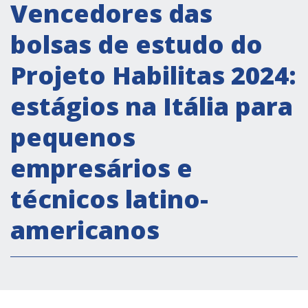
Vencedores das
Secretaria Cultural
bolsas de estudo do
Secretaria Socioeconômica
Secretaria Técnico científica
Projeto Habilitas 2024:
Forum PMEs
estágios na Itália para
Bolsas de estudo
pequenos
Conferência Itália- América Latina e Caribe
empresários e
Parcerias
técnicos latino-
COOPERAÇÃO
americanos
Patrimônio cultural
Empoderamento socioeconómico
Justiça e Segurança