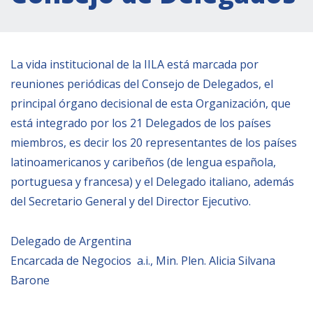
Actividades institucionales
Secretaría Cultural
Secretaría Socioeconómica
La vida institucional de la IILA está marcada por
Secretaría Técnico-científica
reuniones periódicas del Consejo de Delegados, el
Forum Pymes
principal órgano decisional de esta Organización, que
está integrado por los 21 Delegados de los países
Conferencia Italia- América Latina y el Caribe
miembros, es decir los 20 representantes de los países
Red para la promoción de la igualdad de
latinoamericanos y caribeños (de lengua española,
género
portuguesa y francesa) y el Delegado italiano, además
Becas
del Secretario General y del Director Ejecutivo.
Partnership
Delegado de Argentina
COOPERACIÓN
Encarcada de Negocios a.i., Min. Plen. Alicia Silvana
Barone
Patrimonio cultural