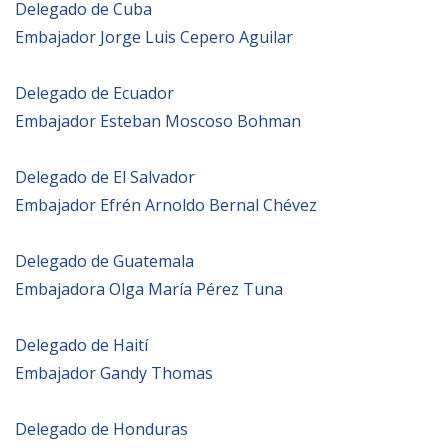
Delegado de Cuba
Embajador Jorge Luis Cepero Aguilar
BIBLIOTECA
Delegado de Ecuador
Biblioteca
Embajador Esteban Moscoso Bohman
Publicaciones
Delegado de El Salvador
OPORTUNIDADES
Embajador Efrén Arnoldo Bernal Chévez
Convocatorias
Delegado de Guatemala
Embajadora Olga María Pérez Tuna
Becas
Alta Formación
Delegado de Haití
Para las empresas
Embajador Gandy Thomas
Registro de proveedores
Delegado de Honduras
Contratos/Acuerdos/Grant