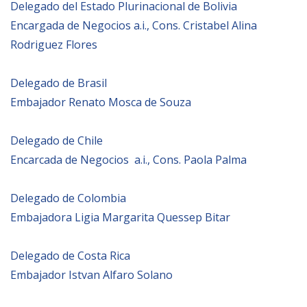
Delegado del Estado Plurinacional de Bolivia
Empoderamiento socio-económico
Encargada de Negocios a.i., Cons. Cristabel Alina
Justicia y Seguridad
Rodriguez Flores
EUROsociAL
Delegado de Brasil
EL PAcCTO
Embajador Renato Mosca de Souza
EUROFRONT
COPOLAD III
Delegado de Chile
AL-INVEST Verde
Encarcada de Negocios a.i., Cons. Paola Palma
Delegado de Colombia
MEDIOS
Embajadora Ligia Margarita Quessep Bitar
Fotos
Delegado de Costa Rica
Vídeos
Embajador Istvan Alfaro Solano
Audios