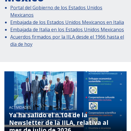
Actividades institucionales
Portal del Gobierno de los Estados Unidos
Secretaría Cultural
Mexicanos
Secretaría Socioeconómica
Embajada de los Estados Unidos Mexicanos en Italia
Embajada de Italia en los Estados Unidos Mexicanos
Secretaría Técnico-científica
Acuerdos firmados por la IILA desde el 1966 hasta el
Forum Pymes
día de hoy
Conferencia Italia- América Latina y el Caribe
Red para la promoción de la igualdad de
género
Becas
Partnership
COOPERACIÓN
ACTIVIDADES
Ya ha salido el n.104 de la
Newsletter de la IILA, relativa al
Patrimonio cultural
mes de julio de 2026