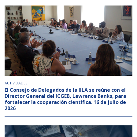
BIBLIOTECA
Biblioteca
Publicaciones
OPORTUNIDADES
Convocatorias
ACTIVIDADES
Becas
El Consejo de Delegados de la IILA se reúne con el
Director General del ICGEB, Lawrence Banks, para
Alta Formación
fortalecer la cooperación científica. 16 de julio de
2026
Para las empresas
Registro de proveedores
Contratos/Acuerdos/Grant