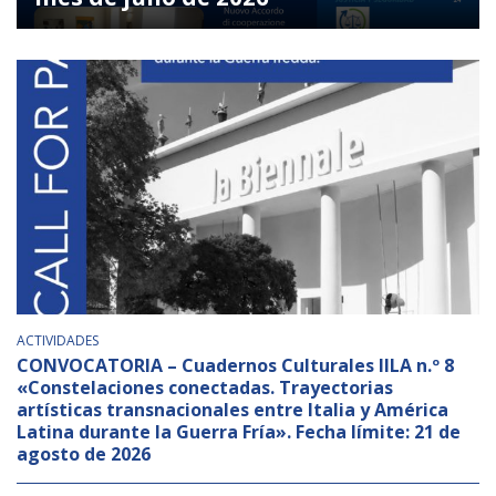
Empoderamiento socio-económico
Justicia y Seguridad
EUROsociAL
EL PAcCTO
EUROFRONT
COPOLAD III
AL-INVEST Verde
MEDIOS
ACTIVIDADES
CONVOCATORIA – Cuadernos Culturales IILA n.º 8
«Constelaciones conectadas. Trayectorias
Fotos
artísticas transnacionales entre Italia y América
Vídeos
Latina durante la Guerra Fría». Fecha límite: 21 de
agosto de 2026
Audios