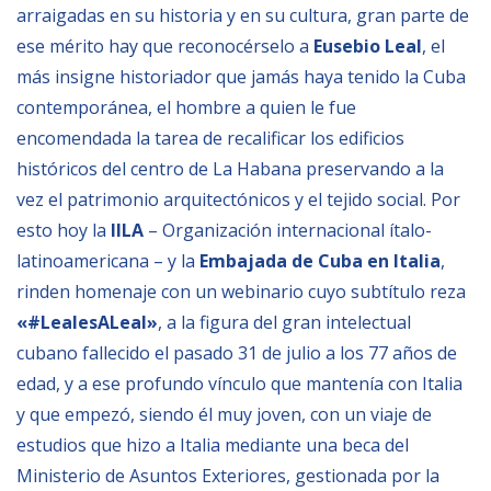
arraigadas en su historia y en su cultura, gran parte de
Empoderamiento socio-económico
ese mérito hay que reconocérselo a
Eusebio Leal
, el
Justicia y Seguridad
más insigne historiador que jamás haya tenido la Cuba
EUROsociAL
contemporánea, el hombre a quien le fue
EL PAcCTO
encomendada la tarea de recalificar los edificios
históricos del centro de La Habana preservando a la
EUROFRONT
vez el patrimonio arquitectónicos y el tejido social. Por
COPOLAD III
esto hoy la
IILA
– Organización internacional ítalo-
AL-INVEST Verde
latinoamericana – y la
Embajada de Cuba en Italia
,
rinden homenaje con un webinario cuyo subtítulo reza
«#LealesALeal»
, a la figura del gran intelectual
MEDIOS
cubano fallecido el pasado 31 de julio a los 77 años de
edad, y a ese profundo vínculo que mantenía con Italia
Fotos
y que empezó, siendo él muy joven, con un viaje de
Vídeos
estudios que hizo a Italia mediante una beca del
Audios
Ministerio de Asuntos Exteriores, gestionada por la