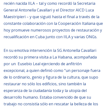
recién nacida IILA – tal y como recordó la Secretaria
BIBLIOTECA
General Antonella Cavallari y el Director AICD Luca
Maestripieri – y que siguió hasta el final a través de la
constante colaboración con la Cooperación Italiana que
Biblioteca
hoy promueve numerosos proyectos de restauración y
Publicaciones
recualificación en Cuba junto con IILA y varias ONGs.
OPORTUNIDADES
En su emotiva intervención la SG Antonella Cavallari
recordó su primera visita a La Habana, acompañada
Convocatorias
por un Eusebio Leal ejerciendo de anfitrión
Becas
excepcional, a quien definió como “un personaje fuera
de lo ordinario, genio y figura de la cultura, que supo
Alta Formación
restaurar no sólo los edificios, sino también la
Para las empresas
esperanza de la ciudadanía toda y la utopía del
Registro de proveedores
desarrollo humano. Estaba convencido de que su
trabajo no consistía sólo en rescatar la belleza de los
Contratos/Acuerdos/Grant