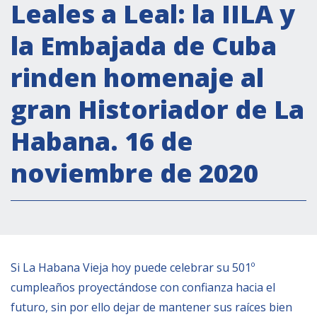
Actividades institucionales
Leales a Leal: la IILA y
Secretaría Cultural
la Embajada de Cuba
Secretaría Socioeconómica
rinden homenaje al
Secretaría Técnico-científica
gran Historiador de La
Forum Pymes
Conferencia Italia- América Latina y el Caribe
Habana. 16 de
Red para la promoción de la igualdad de
noviembre de 2020
género
Becas
Partnership
COOPERACIÓN
Si La Habana Vieja hoy puede celebrar su 501º
cumpleaños proyectándose con confianza hacia el
Patrimonio cultural
futuro, sin por ello dejar de mantener sus raíces bien