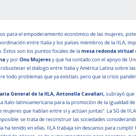
etos para el empoderamiento económico de las mujeres, poten
oordinación entre Italia y los países miembros de la IILA, i
o. Éstos son los puntos focales de la
mesa redonda virtual
ana
y por
Onu Mujeres
y que ha contado con el apoyo de Une
robustecer el diálogo entre Italia y América Latina sobre la
bre todo problemas que ya existían, pero que la crisis pandé
aria General de la IILA, Antonella Cavallari,
subrayó que e
nza ítalo-latinoamericana para la promoción de la igualdad d
de mujeres que hablan entre sí y actúan juntas”. La SG de IIL
mposible: se trata de reconstruir las sociedades consideran
 ha tenido en ellas. IILA trabaja sin descanso para cumplir 