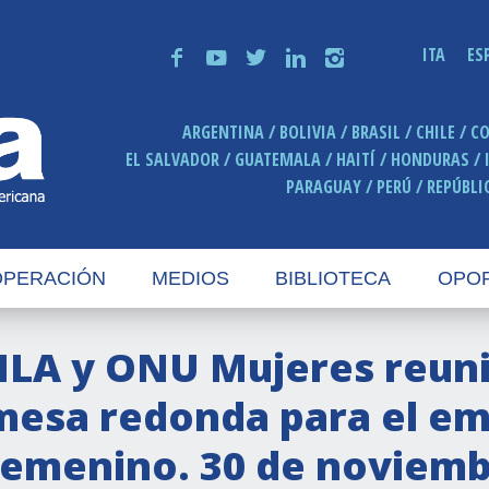
ITA
ES
f
y
t
n
i
ARGENTINA
BOLIVIA
BRASIL
CHILE
C
EL SALVADOR
GUATEMALA
HAITÍ
HONDURAS
PARAGUAY
PERÚ
REPÚBLI
PERACIÓN
MEDIOS
BIBLIOTECA
OPO
IILA y ONU Mujeres reun
mesa redonda para el e
femenino. 30 de noviemb