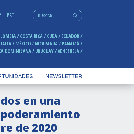
Search
P
PRT
q
for:
OLOMBIA
COSTA RICA
CUBA
ECUADOR
ITALIA
MÉXICO
NICARAGUA
PANAMÁ
CA DOMINICANA
URUGUAY
VENEZUELA
RTUNIDADES
NEWSLETTER
idos en una
mpoderamiento
re de 2020