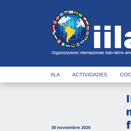
Skip
Main
Navigation
Navigation
IILA
ACTIVIDADES
COO
30 noviembre 2020