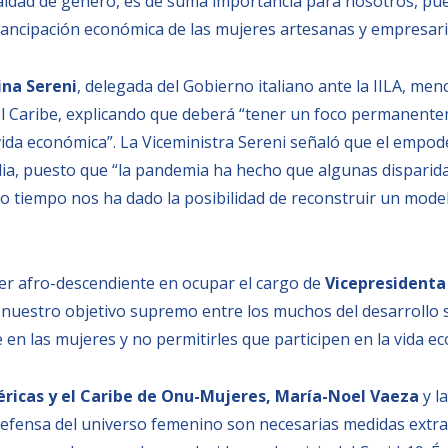
gualdad de género, es de suma importancia para nosotros, pu
ncipación económica de las mujeres artesanas y empresari
ina Sereni
, delegada del Gobierno italiano ante la IILA, menc
 el Caribe, explicando que deberá “tener un foco permanente
a vida económica”. La Viceministra Sereni señaló que el emp
alia, puesto que “la pandemia ha hecho que algunas disparid
o tiempo nos ha dado la posibilidad de reconstruir un model
jer afro-descendiente en ocupar el cargo de
Vicepresidenta
 nuestro objetivo supremo entre los muchos del desarrollo s
en las mujeres y no permitirles que participen en la vida ec
éricas y el Caribe de Onu-Mujeres, María-Noel Vaeza
y l
 defensa del universo femenino son necesarias medidas extra