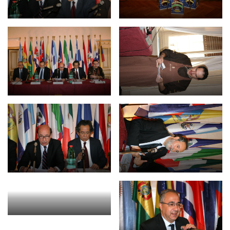
BIBLIOTECA
Biblioteca
Publicaciones
OPORTUNIDADES
Convocatorias
Becas
Alta Formación
Para las empresas
Registro de proveedores
Contratos/Acuerdos/Grant