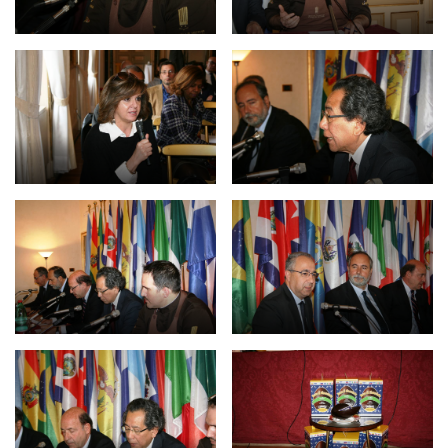
Empoderamiento socio-económico
Justicia y Seguridad
EUROsociAL
EL PAcCTO
EUROFRONT
COPOLAD III
AL-INVEST Verde
MEDIOS
Fotos
Vídeos
Audios