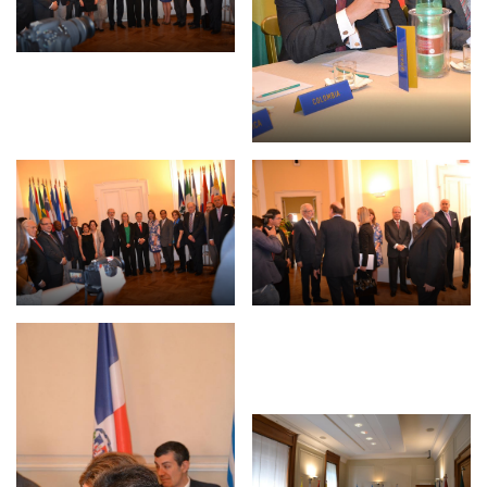
BIBLIOTECA
Biblioteca
Publicaciones
OPORTUNIDADES
Convocatorias
Becas
Alta Formación
Para las empresas
Registro de proveedores
Contratos/Acuerdos/Grant