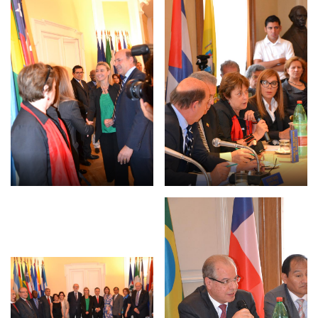
Empoderamiento socio-económico
Justicia y Seguridad
EUROsociAL
EL PAcCTO
EUROFRONT
COPOLAD III
AL-INVEST Verde
MEDIOS
Fotos
Vídeos
Audios