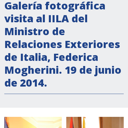
Actividades institucionales
Galería fotográfica
Secretaría Cultural
visita al IILA del
Secretaría Socioeconómica
Ministro de
Secretaría Técnico-científica
Relaciones Exteriores
Forum Pymes
Conferencia Italia- América Latina y el Caribe
de Italia, Federica
Red para la promoción de la igualdad de
Mogherini. 19 de junio
género
Becas
de 2014.
Partnership
COOPERACIÓN
Patrimonio cultural