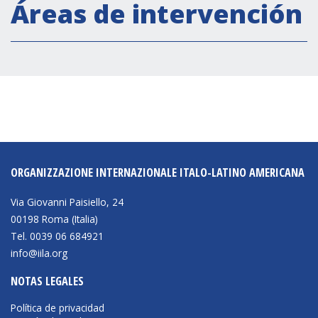
Actividades institucionales
Áreas de intervención
Secretaría Cultural
Secretaría Socioeconómica
Secretaría Técnico-científica
Forum Pymes
Conferencia Italia- América Latina y el Caribe
Red para la promoción de la igualdad de
género
ORGANIZZAZIONE INTERNAZIONALE ITALO-LATINO AMERICANA
Becas
Via Giovanni Paisiello, 24
Partnership
00198 Roma (Italia)
Tel. 0039 06 684921
info@iila.org
COOPERACIÓN
NOTAS LEGALES
Patrimonio cultural
Política de privacidad