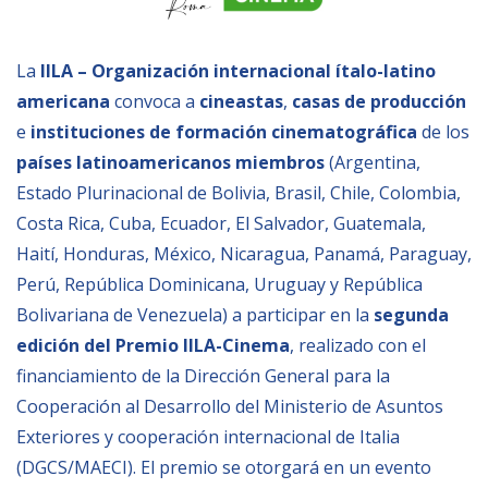
Empoderamiento socio-económico
Justicia y Seguridad
La
IILA – Organización internacional ítalo-latino
EUROsociAL
americana
convoca a
cineastas
,
casas de producción
e
instituciones de formación cinematográfica
de los
EL PAcCTO
países latinoamericanos miembros
(Argentina,
EUROFRONT
Estado Plurinacional de Bolivia, Brasil, Chile, Colombia,
COPOLAD III
Costa Rica, Cuba, Ecuador, El Salvador, Guatemala,
AL-INVEST Verde
Haití, Honduras, México, Nicaragua, Panamá, Paraguay,
Perú, República Dominicana, Uruguay y República
Bolivariana de Venezuela) a participar en la
segunda
MEDIOS
edición del Premio IILA-Cinema
, realizado con el
financiamiento de la Dirección General para la
Fotos
Cooperación al Desarrollo del Ministerio de Asuntos
Vídeos
Exteriores y cooperación internacional de Italia
Audios
(DGCS/MAECI). El premio se otorgará en un evento