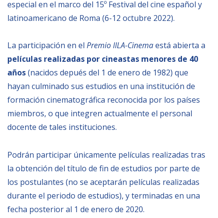
especial en el marco del 15º Festival del cine español y
latinoamericano de Roma (6-12 octubre 2022).
BIBLIOTECA
La participación en el
Premio IILA-Cinema
está abierta a
Biblioteca
películas realizadas por cineastas menores de 40
Publicaciones
años
(nacidos depués del 1 de enero de 1982) que
hayan culminado sus estudios en una institución de
OPORTUNIDADES
formación cinematográfica reconocida por los países
miembros, o que integren actualmente el personal
Convocatorias
docente de tales instituciones.
Becas
Podrán participar únicamente películas realizadas tras
Alta Formación
la obtención del título de fin de estudios por parte de
Para las empresas
los postulantes (no se aceptarán películas realizadas
Registro de proveedores
durante el periodo de estudios), y terminadas en una
fecha posterior al 1 de enero de 2020.
Contratos/Acuerdos/Grant