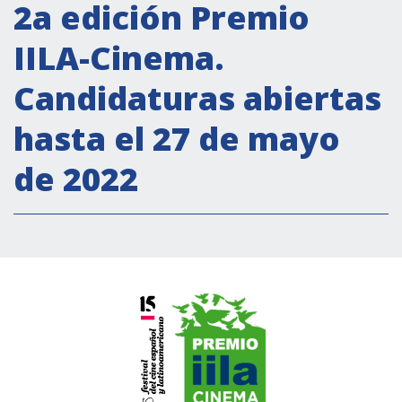
Actividades institucionales
2a edición Premio
Secretaría Cultural
IILA-Cinema.
Secretaría Socioeconómica
Candidaturas abiertas
Secretaría Técnico-científica
hasta el 27 de mayo
Forum Pymes
Conferencia Italia- América Latina y el Caribe
de 2022
Red para la promoción de la igualdad de
género
Becas
Partnership
COOPERACIÓN
Patrimonio cultural